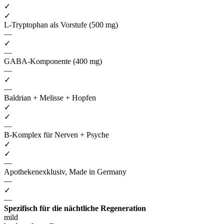
✓
✓
L-Tryptophan als Vorstufe (500 mg)
—
✓
—
GABA-Komponente (400 mg)
—
✓
—
Baldrian + Melisse + Hopfen
✓
✓
—
B-Komplex für Nerven + Psyche
✓
✓
—
Apothekenexklusiv, Made in Germany
—
✓
—
Spezifisch für die nächtliche Regeneration
mild