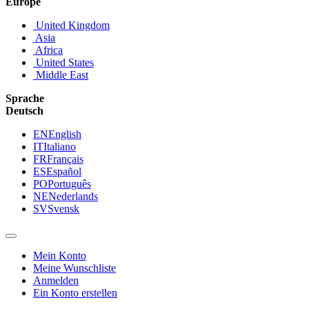
Europe
United Kingdom
Asia
Africa
United States
Middle East
Sprache
Deutsch
EN
English
IT
Italiano
FR
Français
ES
Español
PO
Português
NE
Nederlands
SV
Svensk
Mein Konto
Meine Wunschliste
Anmelden
Ein Konto erstellen