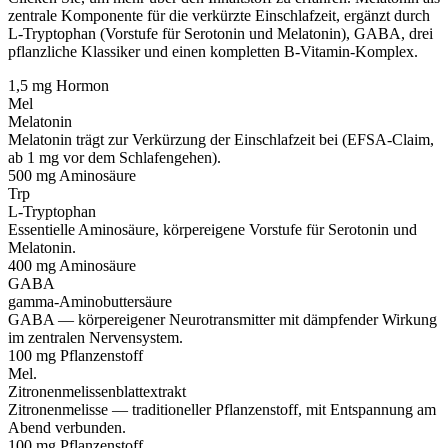
zentrale Komponente für die verkürzte Einschlafzeit, ergänzt durch
L-Tryptophan (Vorstufe für Serotonin und Melatonin), GABA, drei
pflanzliche Klassiker und einen kompletten B-Vitamin-Komplex.
1,5 mg
Hormon
Mel
Melatonin
Melatonin trägt zur Verkürzung der Einschlafzeit bei (EFSA-Claim,
ab 1 mg vor dem Schlafengehen).
500 mg
Aminosäure
Trp
L-Tryptophan
Essentielle Aminosäure, körpereigene Vorstufe für Serotonin und
Melatonin.
400 mg
Aminosäure
GABA
gamma-Aminobuttersäure
GABA — körpereigener Neurotransmitter mit dämpfender Wirkung
im zentralen Nervensystem.
100 mg
Pflanzenstoff
Mel.
Zitronenmelissenblattextrakt
Zitronenmelisse — traditioneller Pflanzenstoff, mit Entspannung am
Abend verbunden.
100 mg
Pflanzenstoff