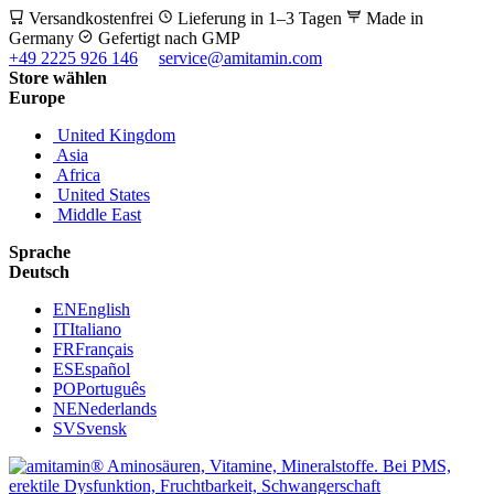
Versandkostenfrei
Lieferung in 1–3 Tagen
Made in
Germany
Gefertigt nach GMP
+49 2225 926 146
service@amitamin.com
Store wählen
Europe
United Kingdom
Asia
Africa
United States
Middle East
Sprache
Deutsch
EN
English
IT
Italiano
FR
Français
ES
Español
PO
Português
NE
Nederlands
SV
Svensk