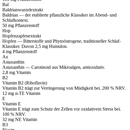
Bal
Baldrianwurzelextrakt
Baldrian — der etablierte pflanzliche Klassiker im Abend- und
Schlafkontext.
50 mg
Pflanzenstoff
Hop
Hopfenzapfenextrakt
Hopfen — Bitterstoffe und Phytoöstrogene, traditioneller Schlaf-
Klassiker. Davon 2,5 mg Humulon.
4 mg
Pflanzenstoff
Ax
Astaxanthin
Astaxanthin — Carotinoid aus Mikroalgen, antioxidativ.
2,8 mg
Vitamin
B2
Vitamin B2 (Riboflavin)
Vitamin B2 trägt zur Verringerung von Müdigkeit bei. 200 % NRV.
12 mg α-TE
Vitamin
E
Vitamin E
Vitamin E trägt zum Schutz der Zellen vor oxidativem Stress bei.
100 % NRV.
32 mg NE
Vitamin
B3
Niacin