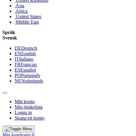
United Kingdom
Asia
Africa
United States
Middle East
Språk
Svensk
DE
Deutsch
EN
English
IT
Italiano
FR
Français
ES
Español
PO
Português
NE
Nederlands
Mitt konto
Min önskelista
Logga in
Skapa ett konto
Min kundvagn
0