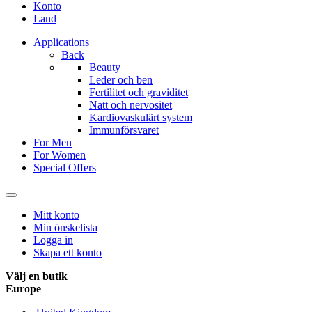
Konto
Land
Applications
Back
Beauty
Leder och ben
Fertilitet och graviditet
Natt och nervositet
Kardiovaskulärt system
Immunförsvaret
For Men
For Women
Special Offers
Mitt konto
Min önskelista
Logga in
Skapa ett konto
Välj en butik
Europe