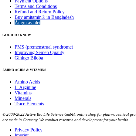
Payment Options
Terms and Conditions
Refund and Return Policy
Buy amitamin® in Bangladesh
Ångra avtalet
GOOD TO KNOW
PMS (premenstrual syndrome)
Improving Semen Quality
Ginkgo Biloba
AMINO ACIDS & VITAMINS
Amino Acids
L-Arginine
Vitamins
Minerals
Trace Elements
© 2009-2022 Active Bio Life Science GmbH: online shop for pharmaceutical grade
are made in Germany. We conduct research and development for your health.
Privacy Policy
Imprint