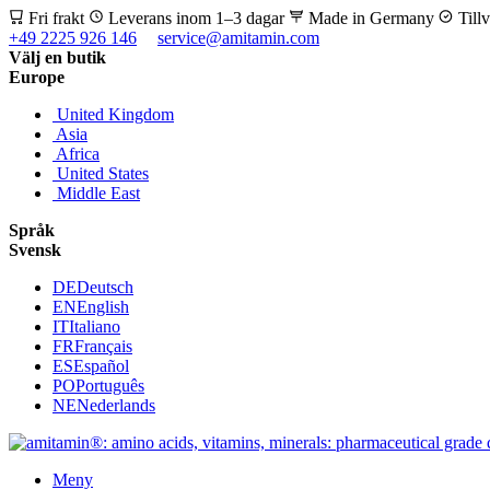
Fri frakt
Leverans inom 1–3 dagar
Made in Germany
Till
+49 2225 926 146
service@amitamin.com
Välj en butik
Europe
United Kingdom
Asia
Africa
United States
Middle East
Språk
Svensk
DE
Deutsch
EN
English
IT
Italiano
FR
Français
ES
Español
PO
Português
NE
Nederlands
Meny