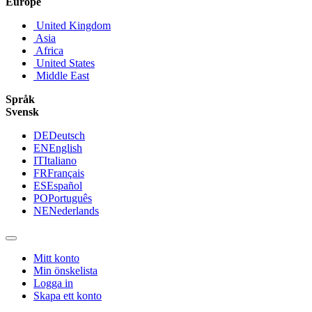
Europe
United Kingdom
Asia
Africa
United States
Middle East
Språk
Svensk
DE
Deutsch
EN
English
IT
Italiano
FR
Français
ES
Español
PO
Português
NE
Nederlands
Mitt konto
Min önskelista
Logga in
Skapa ett konto