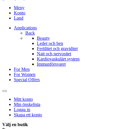
Meny
Konto
Land
Applications
Back
Beauty
Leder och ben
Fertilitet och graviditet
Natt och nervositet
Kardiovaskulärt system
Immunförsvaret
For Men
For Women
Special Offers
Mitt konto
Min önskelista
Logga in
Skapa ett konto
Välj en butik