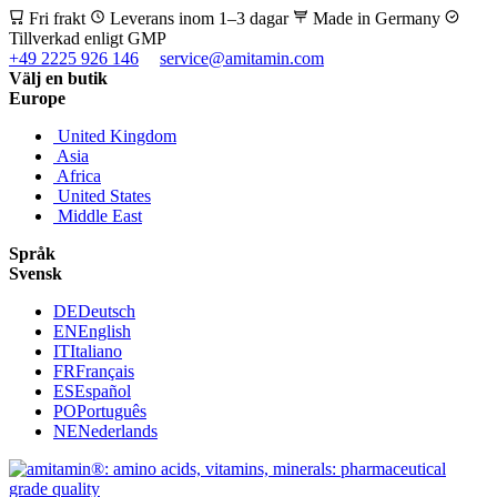
Fri frakt
Leverans inom 1–3 dagar
Made in Germany
Tillverkad enligt GMP
+49 2225 926 146
service@amitamin.com
Välj en butik
Europe
United Kingdom
Asia
Africa
United States
Middle East
Språk
Svensk
DE
Deutsch
EN
English
IT
Italiano
FR
Français
ES
Español
PO
Português
NE
Nederlands