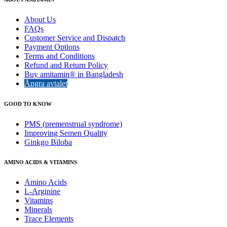
About Us
FAQs
Customer Service and Dispatch
Payment Options
Terms and Conditions
Refund and Return Policy
Buy amitamin® in Bangladesh
Ångra avtalet
GOOD TO KNOW
PMS (premenstrual syndrome)
Improving Semen Quality
Ginkgo Biloba
AMINO ACIDS & VITAMINS
Amino Acids
L-Arginine
Vitamins
Minerals
Trace Elements