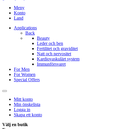
Meny
Konto
Land
Applications
Back
Beauty
Leder och ben
Fertilitet och graviditet
Natt och nervositet
Kardiovaskulärt system
Immunförsvaret
For Men
For Women
Special Offers
Mitt konto
Min önskelista
Logga in
Skapa ett konto
Välj en butik