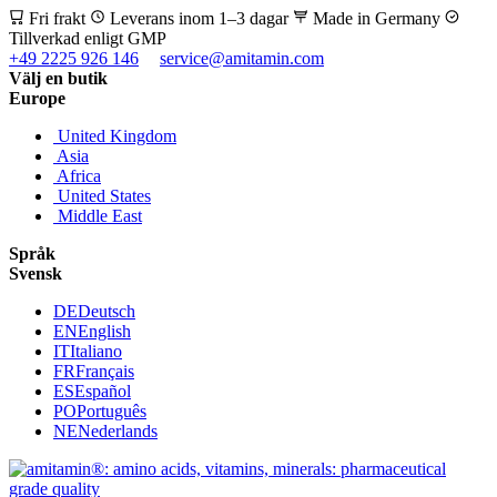
Fri frakt
Leverans inom 1–3 dagar
Made in Germany
Tillverkad enligt GMP
+49 2225 926 146
service@amitamin.com
Välj en butik
Europe
United Kingdom
Asia
Africa
United States
Middle East
Språk
Svensk
DE
Deutsch
EN
English
IT
Italiano
FR
Français
ES
Español
PO
Português
NE
Nederlands