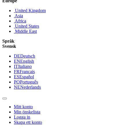
Europe
United Kingdom
Asia
Africa
United States
Middle East
Språk
Svensk
DE
Deutsch
EN
English
IT
Italiano
FR
Français
ES
Español
PO
Português
NE
Nederlands
Mitt konto
Min önskelista
Logga in
Skapa ett konto