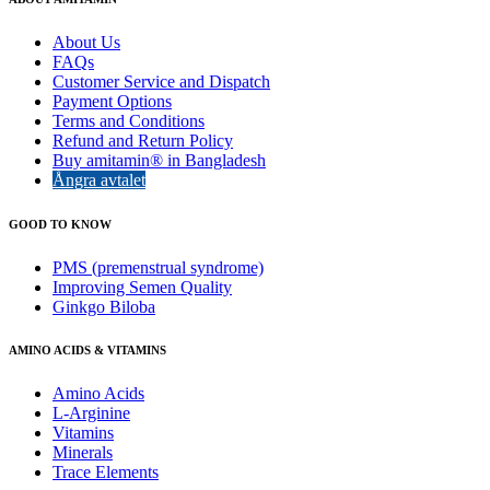
About Us
FAQs
Customer Service and Dispatch
Payment Options
Terms and Conditions
Refund and Return Policy
Buy amitamin® in Bangladesh
Ångra avtalet
GOOD TO KNOW
PMS (premenstrual syndrome)
Improving Semen Quality
Ginkgo Biloba
AMINO ACIDS & VITAMINS
Amino Acids
L-Arginine
Vitamins
Minerals
Trace Elements