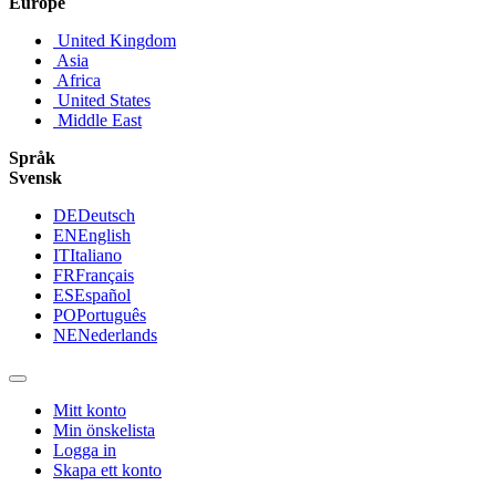
Europe
United Kingdom
Asia
Africa
United States
Middle East
Språk
Svensk
DE
Deutsch
EN
English
IT
Italiano
FR
Français
ES
Español
PO
Português
NE
Nederlands
Mitt konto
Min önskelista
Logga in
Skapa ett konto