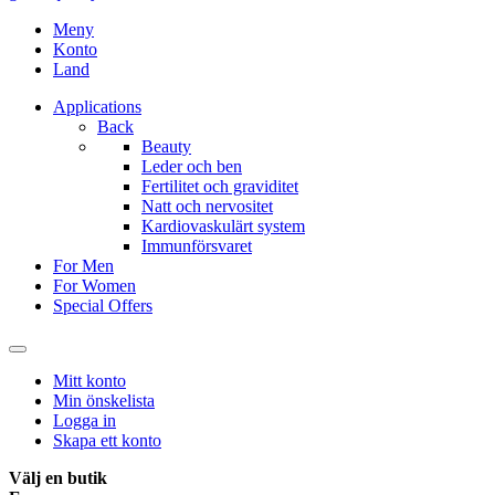
Meny
Konto
Land
Applications
Back
Beauty
Leder och ben
Fertilitet och graviditet
Natt och nervositet
Kardiovaskulärt system
Immunförsvaret
For Men
For Women
Special Offers
Mitt konto
Min önskelista
Logga in
Skapa ett konto
Välj en butik