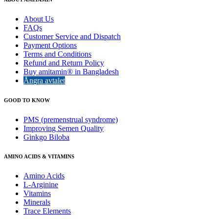
About Us
FAQs
Customer Service and Dispatch
Payment Options
Terms and Conditions
Refund and Return Policy
Buy amitamin® in Bangladesh
Ångra avtalet
GOOD TO KNOW
PMS (premenstrual syndrome)
Improving Semen Quality
Ginkgo Biloba
AMINO ACIDS & VITAMINS
Amino Acids
L-Arginine
Vitamins
Minerals
Trace Elements