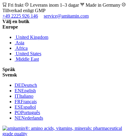
Fri frakt
Leverans inom 1–3 dagar
Made in Germany
Tillverkad enligt GMP
+49 2225 926 146
service@amitamin.com
Välj en butik
Europe
United Kingdom
Asia
Africa
United States
Middle East
Språk
Svensk
DE
Deutsch
EN
English
IT
Italiano
FR
Français
ES
Español
PO
Português
NE
Nederlands