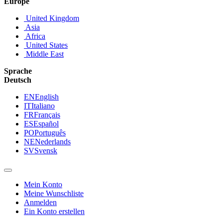
Europe
United Kingdom
Asia
Africa
United States
Middle East
Sprache
Deutsch
EN
English
IT
Italiano
FR
Français
ES
Español
PO
Português
NE
Nederlands
SV
Svensk
Mein Konto
Meine Wunschliste
Anmelden
Ein Konto erstellen