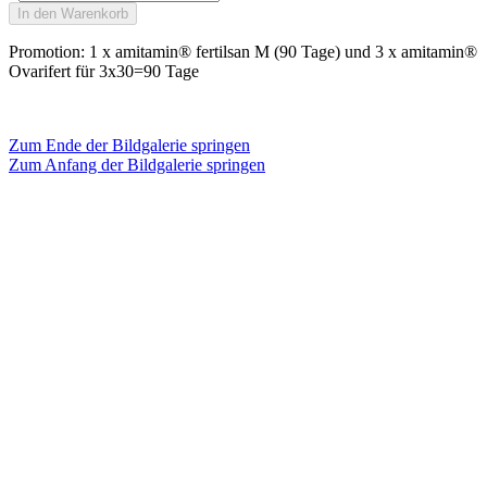
In den Warenkorb
Promotion: 1 x amitamin® fertilsan M (90 Tage) und 3 x amitamin®
Ovarifert für 3x30=90 Tage
Zum Ende der Bildgalerie springen
Zum Anfang der Bildgalerie springen