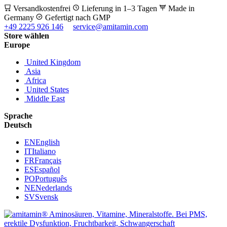
Versandkostenfrei
Lieferung in 1–3 Tagen
Made in
Germany
Gefertigt nach GMP
+49 2225 926 146
service@amitamin.com
Store wählen
Europe
United Kingdom
Asia
Africa
United States
Middle East
Sprache
Deutsch
EN
English
IT
Italiano
FR
Français
ES
Español
PO
Português
NE
Nederlands
SV
Svensk