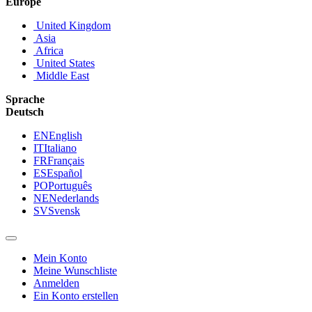
Europe
United Kingdom
Asia
Africa
United States
Middle East
Sprache
Deutsch
EN
English
IT
Italiano
FR
Français
ES
Español
PO
Português
NE
Nederlands
SV
Svensk
Mein Konto
Meine Wunschliste
Anmelden
Ein Konto erstellen