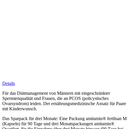
Details
Für das Diätmanagement von Männern mit eingeschränkter
Spermienqualität und Frauen, die an PCOS (policystisches
Ovarsyndrom) leiden. Der ernährungsmedizinische Ansatz für Paare
mit Kinderwunsch.
Das Sparpack für drei Monate: Eine Packung amitamin® fertilsan M
(Kapseln) für 90 Tage und drei Monatspackungen amitamin®
Ovarifert, für die Einnahme über drei Monate hinweg (90 Tage bei