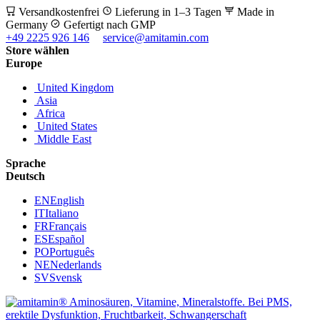
Versandkostenfrei
Lieferung in 1–3 Tagen
Made in
Germany
Gefertigt nach GMP
+49 2225 926 146
service@amitamin.com
Store wählen
Europe
United Kingdom
Asia
Africa
United States
Middle East
Sprache
Deutsch
EN
English
IT
Italiano
FR
Français
ES
Español
PO
Português
NE
Nederlands
SV
Svensk