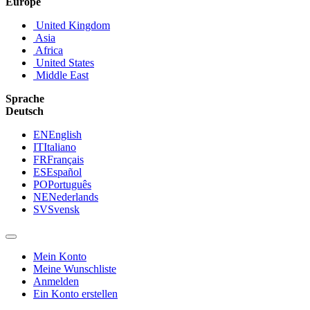
Europe
United Kingdom
Asia
Africa
United States
Middle East
Sprache
Deutsch
EN
English
IT
Italiano
FR
Français
ES
Español
PO
Português
NE
Nederlands
SV
Svensk
Mein Konto
Meine Wunschliste
Anmelden
Ein Konto erstellen