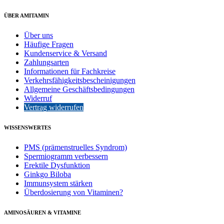
ÜBER AMITAMIN
Über uns
Häufige Fragen
Kundenservice & Versand
Zahlungsarten
Informationen für Fachkreise
Verkehrsfähigkeitsbescheinigungen
Allgemeine Geschäftsbedingungen
Widerruf
Vertrag widerrufen
WISSENSWERTES
PMS (prämenstruelles Syndrom)
Spermiogramm verbessern
Erektile Dysfunktion
Ginkgo Biloba
Immunsystem stärken
Überdosierung von Vitaminen?
AMINOSÄUREN & VITAMINE