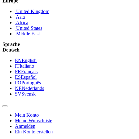
Europe
United Kingdom
Asia
Africa
United States
Middle East
Sprache
Deutsch
EN
English
IT
Italiano
FR
Français
ES
Español
PO
Português
NE
Nederlands
SV
Svensk
Mein Konto
Meine Wunschliste
Anmelden
Ein Konto erstellen