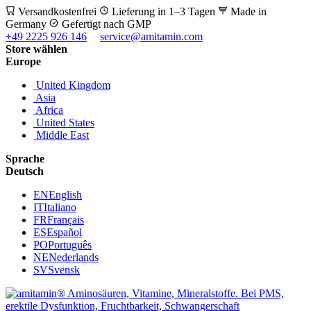
Versandkostenfrei
Lieferung in 1–3 Tagen
Made in
Germany
Gefertigt nach GMP
+49 2225 926 146
service@amitamin.com
Store wählen
Europe
United Kingdom
Asia
Africa
United States
Middle East
Sprache
Deutsch
EN
English
IT
Italiano
FR
Français
ES
Español
PO
Português
NE
Nederlands
SV
Svensk