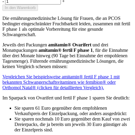
-
+
In den Warenkorb
Die ernährungsmedizinische Lösung für Frauen, die an PCOS
bedingter eingeschränkter Fruchtbarkeit leiden, zusammen mit fertil
F phase 1 als optimale Vorbereitung für eine gesunde
Schwangerschaft.
Jeweils drei Packungen
amitamin® Ovarifert
und drei
Monatspackungen
amitamin® fertil F phase 1
, für die Einnahme
über drei Monate hinweg (90 Tage bei Einnahme der empohlenen
Tagesmenge). Führende ernährungsmedizinische Lösungen, die
keinen Vergleich scheuen müssen:
Vergleichen Sie beispielsweise amitamin® fertil F phase 1 mit
bekannten Schwangerschaftsvitaminen wie femibion® oder
Orthomol Natal® (clicken für detaillierten Vergleich).
Im Sparpack von Ovarifert und fertil F phase 1 sparen Sie deutlich:
Sie sparen 61 Euro gegenüber dem empfohlenen
Verkaufspreis der Einzelpackung, oder anders ausgedrückt:
Sie sparen nochmals 10 Euro gegenüber dem Kauf von zwei
Dreierpacks, die ja bereits um jeweils 30 Euro günstiger als
der Einzelpreis sind.