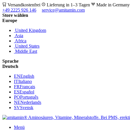
Versandkostenfrei
Lieferung in 1–3 Tagen
Made in German
+49 2225 926 146
service@amitamin.com
Store wählen
Europe
United Kingdom
Asia
Africa
United States
Middle East
Sprache
Deutsch
EN
English
IT
Italiano
FR
Français
ES
Español
PO
Português
NE
Nederlands
SV
Svensk
Menü