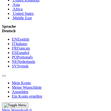
United Kingdom
Asia
Africa
United States
Middle East
Sprache
Deutsch
EN
English
IT
Italiano
FR
Français
ES
Español
PO
Português
NE
Nederlands
SV
Svensk
Mein Konto
Meine Wunschliste
Anmelden
Ein Konto erstellen
Mein Warenkorb
0