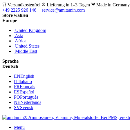
Versandkostenfrei
Lieferung in 1–3 Tagen
Made in German
+49 2225 926 146
service@amitamin.com
Store wählen
Europe
United Kingdom
Asia
Africa
United States
Middle East
Sprache
Deutsch
EN
English
IT
Italiano
FR
Français
ES
Español
PO
Português
NE
Nederlands
SV
Svensk
Menü