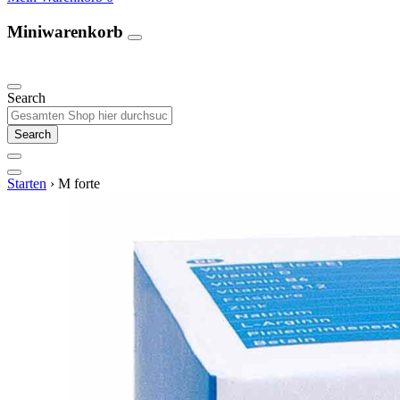
Miniwarenkorb
Unsere Produkte
Search
Search
Starten
›
M forte