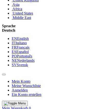
United Kingdom
Asia
Africa
United States
Middle East
Sprache
Deutsch
EN
English
IT
Italiano
FR
Français
ES
Español
PO
Português
NE
Nederlands
SV
Svensk
Mein Konto
Meine Wunschliste
Anmelden
Ein Konto erstellen
Mein Warenkorb
0