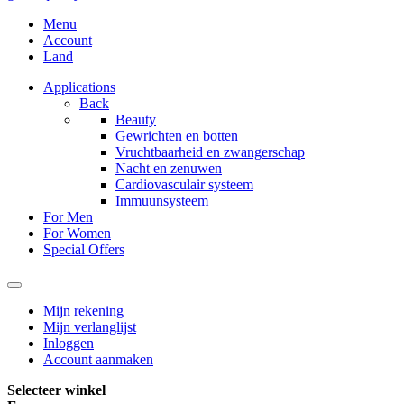
Menu
Account
Land
Applications
Back
Beauty
Gewrichten en botten
Vruchtbaarheid en zwangerschap
Nacht en zenuwen
Cardiovasculair systeem
Immuunsysteem
For Men
For Women
Special Offers
Mijn rekening
Mijn verlanglijst
Inloggen
Account aanmaken
Selecteer winkel