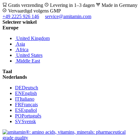
Gratis verzending
Levering in 1–3 dagen
Made in Germany
Vervaardigd volgens GMP
+49 2225 926 146
service@amitamin.com
Selecteer winkel
Europe
United Kingdom
Asia
Africa
United States
Middle East
Taal
Nederlands
DE
Deutsch
EN
English
IT
Italiano
FR
Français
ES
Español
PO
Português
SV
Svensk