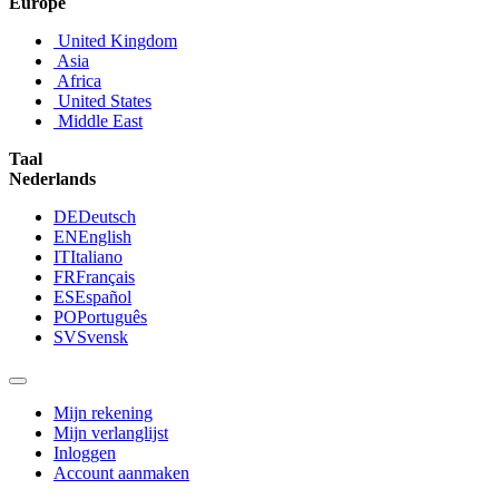
Europe
United Kingdom
Asia
Africa
United States
Middle East
Taal
Nederlands
DE
Deutsch
EN
English
IT
Italiano
FR
Français
ES
Español
PO
Português
SV
Svensk
Mijn rekening
Mijn verlanglijst
Inloggen
Account aanmaken