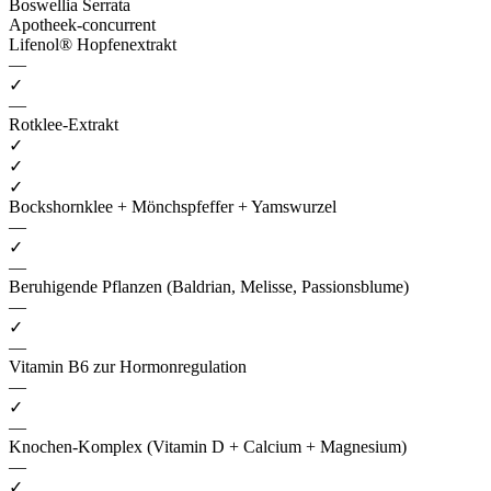
Boswellia Serrata
Apotheek-concurrent
Lifenol® Hopfenextrakt
—
✓
—
Rotklee-Extrakt
✓
✓
✓
Bockshornklee + Mönchspfeffer + Yamswurzel
—
✓
—
Beruhigende Pflanzen (Baldrian, Melisse, Passionsblume)
—
✓
—
Vitamin B6 zur Hormonregulation
—
✓
—
Knochen-Komplex (Vitamin D + Calcium + Magnesium)
—
✓