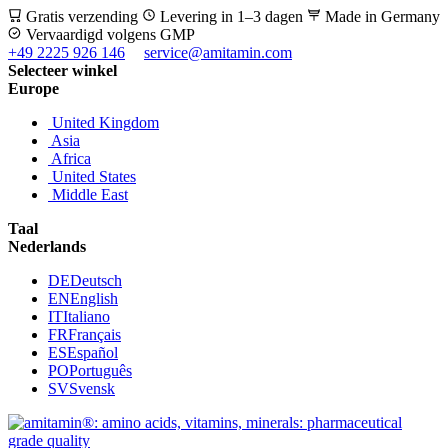
Gratis verzending
Levering in 1–3 dagen
Made in Germany
Vervaardigd volgens GMP
+49 2225 926 146
service@amitamin.com
Selecteer winkel
Europe
United Kingdom
Asia
Africa
United States
Middle East
Taal
Nederlands
DE
Deutsch
EN
English
IT
Italiano
FR
Français
ES
Español
PO
Português
SV
Svensk