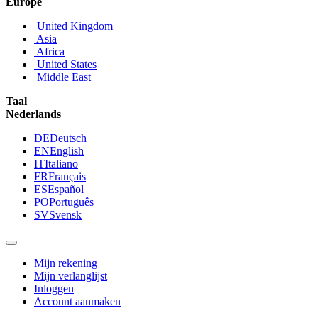
Europe
United Kingdom
Asia
Africa
United States
Middle East
Taal
Nederlands
DE
Deutsch
EN
English
IT
Italiano
FR
Français
ES
Español
PO
Português
SV
Svensk
Mijn rekening
Mijn verlanglijst
Inloggen
Account aanmaken