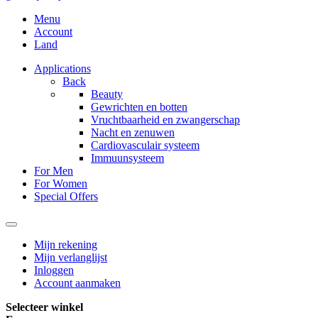
Menu
Account
Land
Applications
Back
Beauty
Gewrichten en botten
Vruchtbaarheid en zwangerschap
Nacht en zenuwen
Cardiovasculair systeem
Immuunsysteem
For Men
For Women
Special Offers
Mijn rekening
Mijn verlanglijst
Inloggen
Account aanmaken
Selecteer winkel