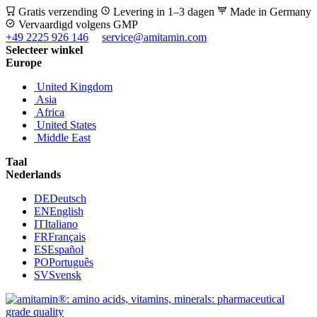
Gratis verzending
Levering in 1–3 dagen
Made in Germany
Vervaardigd volgens GMP
+49 2225 926 146
service@amitamin.com
Selecteer winkel
Europe
United Kingdom
Asia
Africa
United States
Middle East
Taal
Nederlands
DE
Deutsch
EN
English
IT
Italiano
FR
Français
ES
Español
PO
Português
SV
Svensk