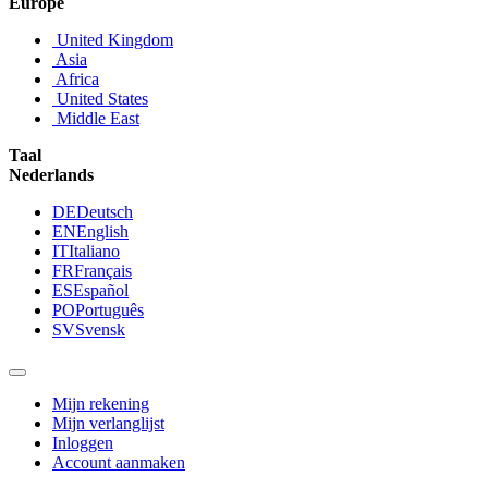
Europe
United Kingdom
Asia
Africa
United States
Middle East
Taal
Nederlands
DE
Deutsch
EN
English
IT
Italiano
FR
Français
ES
Español
PO
Português
SV
Svensk
Mijn rekening
Mijn verlanglijst
Inloggen
Account aanmaken