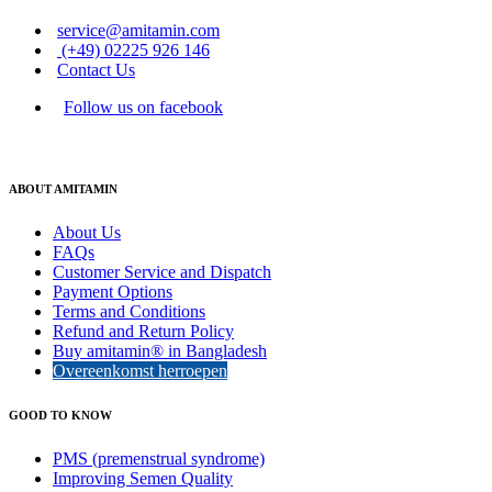
service@amitamin.com
(+49) 02225 926 146
Contact Us
Follow us on facebook
ABOUT AMITAMIN
About Us
FAQs
Customer Service and Dispatch
Payment Options
Terms and Conditions
Refund and Return Policy
Buy amitamin® in Bangladesh
Overeenkomst herroepen
GOOD TO KNOW
PMS (premenstrual syndrome)
Improving Semen Quality