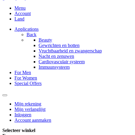
Menu
Account
Land
Applications
Back
Beauty
Gewrichten en botten
Vruchtbaarheid en zwangerschap
Nacht en zenuwen
Cardiovasculair systeem
Immuunsysteem
For Men
For Women
Special Offers
Mijn rekening
Mijn verlanglijst
Inloggen
Account aanmaken
Selecteer winkel