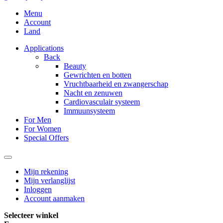
Menu
Account
Land
Applications
Back
Beauty
Gewrichten en botten
Vruchtbaarheid en zwangerschap
Nacht en zenuwen
Cardiovasculair systeem
Immuunsysteem
For Men
For Women
Special Offers
Mijn rekening
Mijn verlanglijst
Inloggen
Account aanmaken
Selecteer winkel