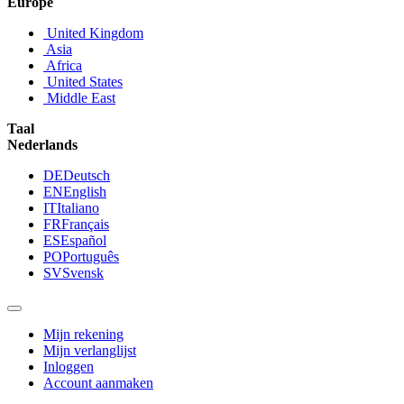
Europe
United Kingdom
Asia
Africa
United States
Middle East
Taal
Nederlands
DE
Deutsch
EN
English
IT
Italiano
FR
Français
ES
Español
PO
Português
SV
Svensk
Mijn rekening
Mijn verlanglijst
Inloggen
Account aanmaken