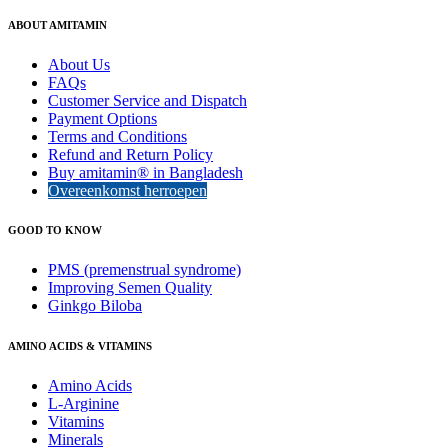
ABOUT AMITAMIN
About Us
FAQs
Customer Service and Dispatch
Payment Options
Terms and Conditions
Refund and Return Policy
Buy amitamin® in Bangladesh
Overeenkomst herroepen
GOOD TO KNOW
PMS (premenstrual syndrome)
Improving Semen Quality
Ginkgo Biloba
AMINO ACIDS & VITAMINS
Amino Acids
L-Arginine
Vitamins
Minerals