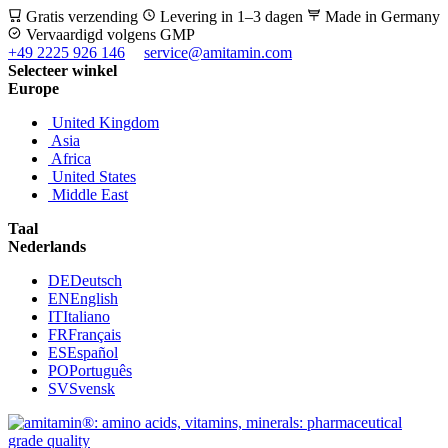
Gratis verzending
Levering in 1–3 dagen
Made in Germany
Vervaardigd volgens GMP
+49 2225 926 146
service@amitamin.com
Selecteer winkel
Europe
United Kingdom
Asia
Africa
United States
Middle East
Taal
Nederlands
DE
Deutsch
EN
English
IT
Italiano
FR
Français
ES
Español
PO
Português
SV
Svensk