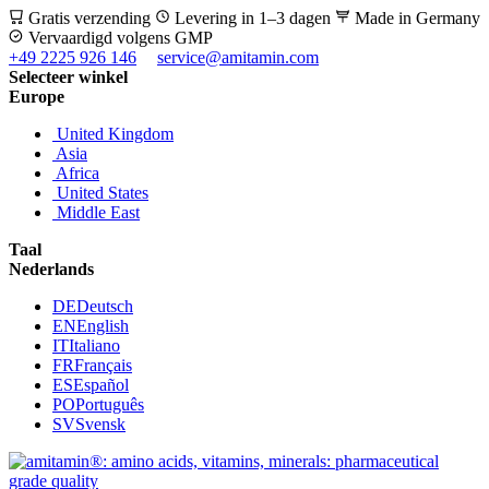
Gratis verzending
Levering in 1–3 dagen
Made in Germany
Vervaardigd volgens GMP
+49 2225 926 146
service@amitamin.com
Selecteer winkel
Europe
United Kingdom
Asia
Africa
United States
Middle East
Taal
Nederlands
DE
Deutsch
EN
English
IT
Italiano
FR
Français
ES
Español
PO
Português
SV
Svensk