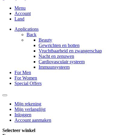
Menu
Account
Land
Applications
Back
Beauty
Gewrichten en botten
Vruchtbaarheid en zwangerschap
Nacht en zenuwen
Cardiovasculair systeem
Immuunsysteem
For Men
For Women
Special Offers
Mijn rekening
Mijn verlanglijst
Inloggen
Account aanmaken
Selecteer winkel