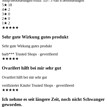
Shop-beoordelingen extra: 5,0 / 5 van 4 beoordelingen
5★
18
4★
2
3★
0
2★
0
1★
2
★
★
★
★
★
Sehr gute Wirkung gutes produkt
Sehr gute Wirkung gutes produkt
barb***
Trusted Shops · geverifieerd
★
★
★
★
★
Ovarifert hilft bei mir sehr gut
Ovarifert hilft bei mir sehr gut
verifizierter Käufer
Trusted Shops · geverifieerd
★
★
★
★
★
Ich nehme es seit längere Zeit, noch nicht Schwanger
geworden.