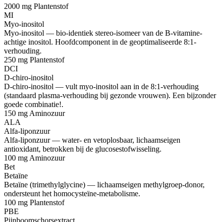
2000 mg
Plantenstof
MI
Myo-inositol
Myo-inositol — bio-identiek stereo-isomeer van de B-vitamine-
achtige inositol. Hoofdcomponent in de geoptimaliseerde 8:1-
verhouding.
250 mg
Plantenstof
DCI
D-chiro-inositol
D-chiro-inositol — vult myo-inositol aan in de 8:1-verhouding
(standaard plasma-verhouding bij gezonde vrouwen). Een bijzonder
goede combinatie!.
150 mg
Aminozuur
ALA
Alfa-liponzuur
Alfa-liponzuur — water- en vetoplosbaar, lichaamseigen
antioxidant, betrokken bij de glucosestofwisseling.
100 mg
Aminozuur
Bet
Betaïne
Betaïne (trimethylglycine) — lichaamseigen methylgroep-donor,
ondersteunt het homocysteïne-metabolisme.
100 mg
Plantenstof
PBE
Pijnboomschorsextract