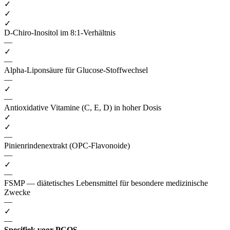
✓
✓
✓
D-Chiro-Inositol im 8:1-Verhältnis
—
✓
—
Alpha-Liponsäure für Glucose-Stoffwechsel
—
✓
—
Antioxidative Vitamine (C, E, D) in hoher Dosis
✓
✓
—
Pinienrindenextrakt (OPC-Flavonoide)
—
✓
—
FSMP — diätetisches Lebensmittel für besondere medizinische
Zwecke
—
✓
—
Specifiek voor PCOS