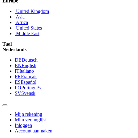
Europe
United Kingdom
Asia
Africa
United States
Middle East
Taal
Nederlands
DE
Deutsch
EN
English
IT
Italiano
FR
Français
ES
Español
PO
Português
SV
Svensk
Mijn rekening
Mijn verlanglijst
Inloggen
Account aanmaken