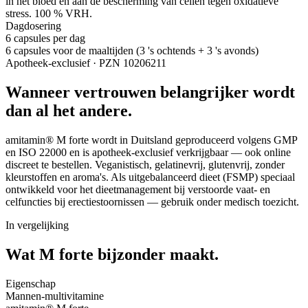
in het bloed en aan de bescherming van cellen tegen oxidatieve
stress. 100 % VRH.
Dagdosering
6 capsules per dag
6 capsules voor de maaltijden (3 's ochtends + 3 's avonds)
Apotheek-exclusief · PZN 10206211
Wanneer vertrouwen belangrijker wordt
dan al het andere.
amitamin® M forte wordt in Duitsland geproduceerd volgens GMP
en ISO 22000 en is apotheek-exclusief verkrijgbaar — ook online
discreet te bestellen. Veganistisch, gelatinevrij, glutenvrij, zonder
kleurstoffen en aroma's. Als uitgebalanceerd dieet (FSMP) speciaal
ontwikkeld voor het dieetmanagement bij verstoorde vaat- en
celfuncties bij erectiestoornissen — gebruik onder medisch toezicht.
In vergelijking
Wat M forte
bijzonder maakt.
Eigenschap
Mannen-multivitamine