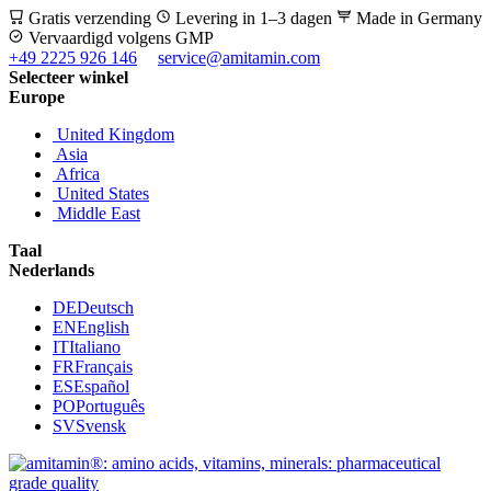
Gratis verzending
Levering in 1–3 dagen
Made in Germany
Vervaardigd volgens GMP
+49 2225 926 146
service@amitamin.com
Selecteer winkel
Europe
United Kingdom
Asia
Africa
United States
Middle East
Taal
Nederlands
DE
Deutsch
EN
English
IT
Italiano
FR
Français
ES
Español
PO
Português
SV
Svensk