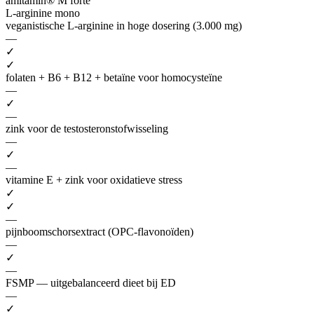
amitamin® M forte
L-arginine mono
veganistische L-arginine in hoge dosering (3.000 mg)
—
✓
✓
folaten + B6 + B12 + betaïne voor homocysteïne
—
✓
—
zink voor de testosteronstofwisseling
—
✓
—
vitamine E + zink voor oxidatieve stress
✓
✓
—
pijnboomschorsextract (OPC-flavonoïden)
—
✓
—
FSMP — uitgebalanceerd dieet bij ED
—
✓