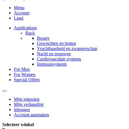
Menu
Account
Land
Applications
Back
Beauty
Gewrichten en botten
Vruchtbaarheid en zwangerschap
Nacht en zenuwen
Cardiovasculair systeem
Immuunsysteem
For Men
For Women
Special Offers
Mijn rekening
Mijn verlanglijst
Inloggen
Account aanmaken
Selecteer winkel