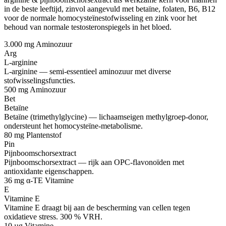
in de beste leeftijd, zinvol aangevuld met betaïne, folaten, B6, B12
voor de normale homocysteïnestofwisseling en zink voor het
behoud van normale testosteronspiegels in het bloed.
3.000 mg
Aminozuur
Arg
L-arginine
L-arginine — semi-essentieel aminozuur met diverse
stofwisselingsfuncties.
500 mg
Aminozuur
Bet
Betaïne
Betaïne (trimethylglycine) — lichaamseigen methylgroep-donor,
ondersteunt het homocysteïne-metabolisme.
80 mg
Plantenstof
Pin
Pijnboomschorsextract
Pijnboomschorsextract — rijk aan OPC-flavonoïden met
antioxidante eigenschappen.
36 mg α-TE
Vitamine
E
Vitamine E
Vitamine E draagt bij aan de bescherming van cellen tegen
oxidatieve stress. 300 % VRH.
10 µg
Vitamine