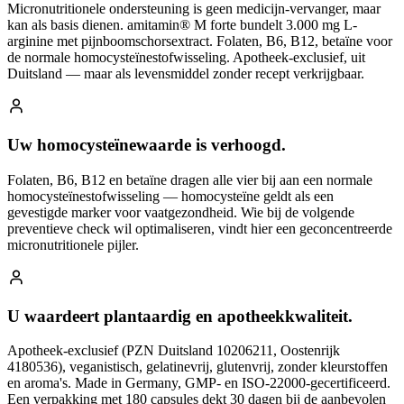
Micronutritionele ondersteuning is geen medicijn-vervanger, maar
kan als basis dienen. amitamin® M forte bundelt 3.000 mg L-
arginine met pijnboomschorsextract. Folaten, B6, B12, betaïne voor
de normale homocysteïnestofwisseling. Apotheek-exclusief, uit
Duitsland — maar als levensmiddel zonder recept verkrijgbaar.
Uw homocysteïnewaarde is verhoogd.
Folaten, B6, B12 en betaïne dragen alle vier bij aan een normale
homocysteïnestofwisseling — homocysteïne geldt als een
gevestigde marker voor vaatgezondheid. Wie bij de volgende
preventieve check wil optimaliseren, vindt hier een geconcentreerde
micronutritionele pijler.
U waardeert plantaardig en apotheekkwaliteit.
Apotheek-exclusief (PZN Duitsland 10206211, Oostenrijk
4180536), veganistisch, gelatinevrij, glutenvrij, zonder kleurstoffen
en aroma's. Made in Germany, GMP- en ISO-22000-gecertificeerd.
Een verpakking met 180 capsules dekt 30 dagen bij de aanbevolen