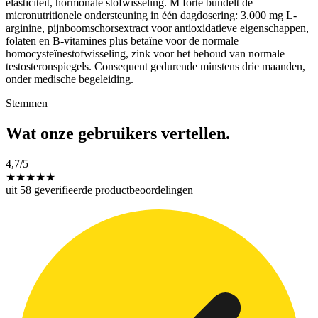
elasticiteit, hormonale stofwisseling. M forte bundelt de
micronutritionele ondersteuning in één dagdosering: 3.000 mg L-
arginine, pijnboomschorsextract voor antioxidatieve eigenschappen,
folaten en B-vitamines plus betaïne voor de normale
homocysteïnestofwisseling, zink voor het behoud van normale
testosteronspiegels. Consequent gedurende minstens drie maanden,
onder medische begeleiding.
Stemmen
Wat onze gebruikers vertellen.
4,7
/5
★
★
★
★
★
uit 58 geverifieerde productbeoordelingen