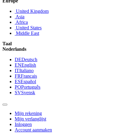
Europe
United Kingdom
Asia
Africa
United States
Middle East
Taal
Nederlands
DE
Deutsch
EN
English
IT
Italiano
FR
Français
ES
Español
PO
Português
SV
Svensk
Mijn rekening
Mijn verlanglijst
Inloggen
Account aanmaken