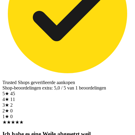
Trusted Shops
geverifieerde aankopen
Shop-beoordelingen extra: 5,0 / 5 van 1 beoordelingen
5★
45
4★
11
3★
2
2★
0
1★
0
★
★
★
★
★
Ich habe es eine Weile abgesetzt weil…