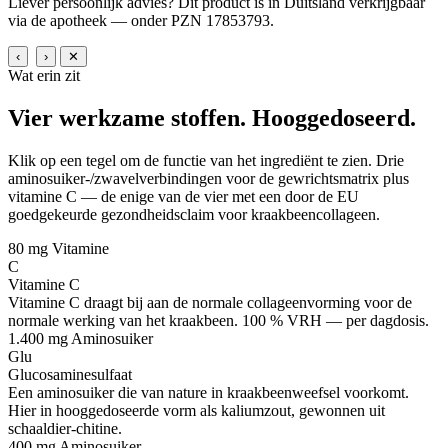
Liever persoonlijk advies? Dit product is in Duitsland verkrijgbaar
via de apotheek — onder PZN 17853793.
‹
›
✕
Wat erin zit
Vier werkzame stoffen.
Hooggedoseerd.
Klik op een tegel om de functie van het ingrediënt te zien. Drie
aminosuiker-/zwavelverbindingen voor de gewrichtsmatrix plus
vitamine C — de enige van de vier met een door de EU
goedgekeurde gezondheidsclaim voor kraakbeencollageen.
80 mg
Vitamine
C
Vitamine C
Vitamine C draagt bij aan de normale collageenvorming voor de
normale werking van het kraakbeen. 100 % VRH — per dagdosis.
1.400 mg
Aminosuiker
Glu
Glucosaminesulfaat
Een aminosuiker die van nature in kraakbeenweefsel voorkomt.
Hier in hooggedoseerde vorm als kaliumzout, gewonnen uit
schaaldier-chitine.
400 mg
Aminosuiker