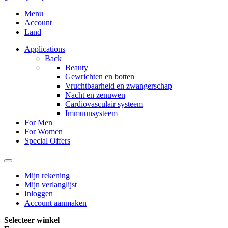
Menu
Account
Land
Applications
Back
Beauty
Gewrichten en botten
Vruchtbaarheid en zwangerschap
Nacht en zenuwen
Cardiovasculair systeem
Immuunsysteem
For Men
For Women
Special Offers
Mijn rekening
Mijn verlanglijst
Inloggen
Account aanmaken
Selecteer winkel