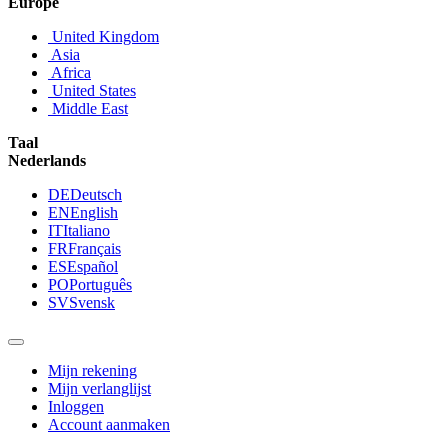
Europe
United Kingdom
Asia
Africa
United States
Middle East
Taal
Nederlands
DE
Deutsch
EN
English
IT
Italiano
FR
Français
ES
Español
PO
Português
SV
Svensk
Mijn rekening
Mijn verlanglijst
Inloggen
Account aanmaken