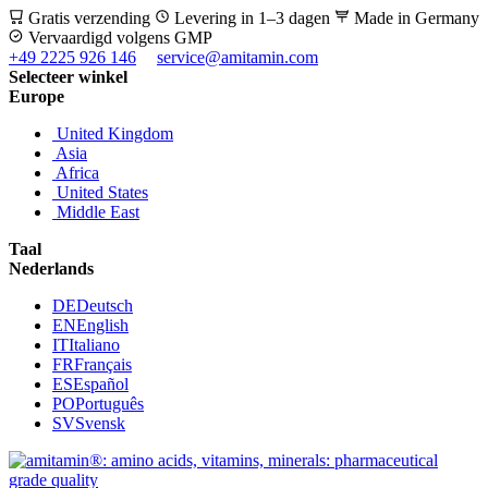
Gratis verzending
Levering in 1–3 dagen
Made in Germany
Vervaardigd volgens GMP
+49 2225 926 146
service@amitamin.com
Selecteer winkel
Europe
United Kingdom
Asia
Africa
United States
Middle East
Taal
Nederlands
DE
Deutsch
EN
English
IT
Italiano
FR
Français
ES
Español
PO
Português
SV
Svensk