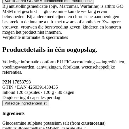
Kan ik arthro GC-MSM combineren met medicijnen?
Bij antistollingsmedicatie (bijv. Marcumar, Warfarine) is arthro GC-
MSM niet geschikt — glucosamine kan de werking ervan
beïnvloeden. Bij andere medicijnen en chronische aandoeningen
bespreekt u de inname a.u.b. met uw arts of apotheker. Zwangere
vrouwen, vrouwen die borstvoeding geven, kinderen en jongeren
mogen het product niet innemen.
Verplichte informatie & specificaties
Productdetails
in één oogopslag.
Volledige informatie conform EU FIC-verordening — ingrediënten,
voedingswaarden, aanwijzingen, fabrikant, wetenschappelijke
referenties.
PZN
17853793
GTIN / EAN
4260391430435
Inhoud
120 capsules · 120 g · 30 dagen
Dagdosering
4 capsules per dag
Volledige ingrediëntenlijst
Ingredients
Glucosamine sulphate potassium salt (from
crustaceans
),
methylsulfonylmethane (MSM), capsule shell: