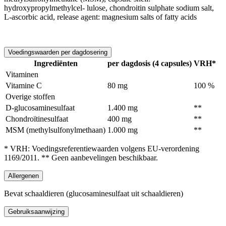
hydroxypropylmethylcel- lulose, chondroitin sulphate sodium salt,
L-ascorbic acid, release agent: magnesium salts of fatty acids
Voedingswaarden per dagdosering
Ingrediënten
per dagdosis (4 capsules)
VRH*
Vitaminen
Vitamine C
80 mg
100 %
Overige stoffen
D-glucosaminesulfaat
1.400 mg
**
Chondroïtinesulfaat
400 mg
**
MSM (methylsulfonylmethaan)
1.000 mg
**
* VRH: Voedingsreferentiewaarden volgens EU-verordening
1169/2011. ** Geen aanbevelingen beschikbaar.
Allergenen
Bevat schaaldieren (glucosaminesulfaat uit schaaldieren)
Gebruiksaanwijzing