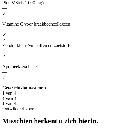
Plus MSM (1.000 mg)
—
✓
—
Vitamine C voor kraakbeencollageen
—
✓
✓
Zonder kleur-/vulstoffen en zoetstoffen
—
✓
—
Apotheek-exclusief
—
✓
—
Gewrichtsbouwstenen
1 van 4
4 van 4
1 van 4
Ontwikkeld voor
Misschien herkent u
zich hierin.