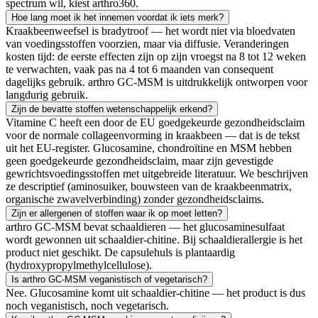
spectrum wil, kiest arthro360.
Hoe lang moet ik het innemen voordat ik iets merk?
Kraakbeenweefsel is bradytroof — het wordt niet via bloedvaten
van voedingsstoffen voorzien, maar via diffusie. Veranderingen
kosten tijd: de eerste effecten zijn op zijn vroegst na 8 tot 12 weken
te verwachten, vaak pas na 4 tot 6 maanden van consequent
dagelijks gebruik. arthro GC-MSM is uitdrukkelijk ontworpen voor
langdurig gebruik.
Zijn de bevatte stoffen wetenschappelijk erkend?
Vitamine C heeft een door de EU goedgekeurde gezondheidsclaim
voor de normale collageenvorming in kraakbeen — dat is de tekst
uit het EU-register. Glucosamine, chondroïtine en MSM hebben
geen goedgekeurde gezondheidsclaim, maar zijn gevestigde
gewrichtsvoedingsstoffen met uitgebreide literatuur. We beschrijven
ze descriptief (aminosuiker, bouwsteen van de kraakbeenmatrix,
organische zwavelverbinding) zonder gezondheidsclaims.
Zijn er allergenen of stoffen waar ik op moet letten?
arthro GC-MSM bevat schaaldieren — het glucosaminesulfaat
wordt gewonnen uit schaaldier-chitine. Bij schaaldierallergie is het
product niet geschikt. De capsulehuls is plantaardig
(hydroxypropylmethylcellulose).
Is arthro GC-MSM veganistisch of vegetarisch?
Nee. Glucosamine komt uit schaaldier-chitine — het product is dus
noch veganistisch, noch vegetarisch.