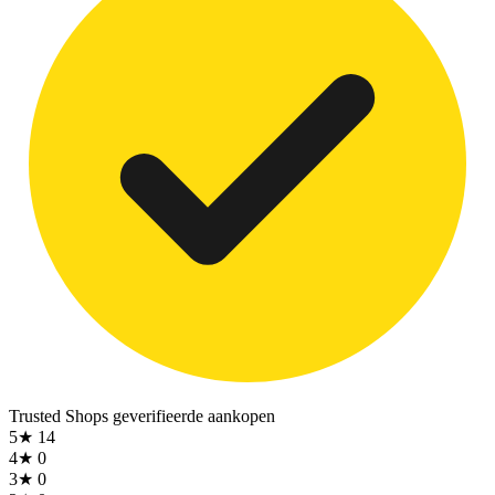
Trusted Shops
geverifieerde aankopen
5★
14
4★
0
3★
0