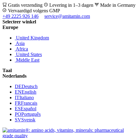
Gratis verzending
Levering in 1–3 dagen
Made in Germany
Vervaardigd volgens GMP
+49 2225 926 146
service@amitamin.com
Selecteer winkel
Europe
United Kingdom
Asia
Africa
United States
Middle East
Taal
Nederlands
DE
Deutsch
EN
English
IT
Italiano
FR
Français
ES
Español
PO
Português
SV
Svensk