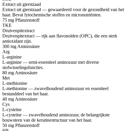
Extract uit gierstzaad
Extract uit gierstzaad — gewaardeerd voor de gezondheid van het
haar. Bevat fytochemische stoffen en micronutriënten.
75 mg
Pflanzenstoff
TKE
Druivenpitextract
Druivenpitextract — rijk aan flavonoïden (OPC), die een sterk
antioxidant zijn.
300 mg
Aminosäure
Arg
L-arginine
L-arginine — semi-essentieel aminozuur met diverse
stofwisselingsfuncties.
80 mg
Aminosäure
Met
L-methionine
L-methionine — zwavelhoudend aminozuur en essentieel
bestanddeel van het haar.
40 mg
Aminosäure
Cys
L-cysteïne
L-cysteïne — zwavelhoudend aminozuur, de belangrijkste
bouwsteen van de keratinestructuur van het haar.
50 mg
Pflanzenstoff
HP