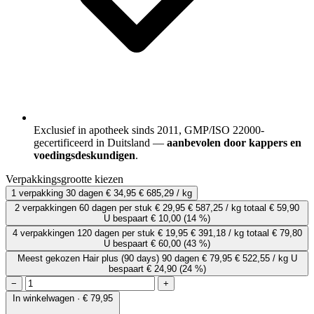
Exclusief in apotheek sinds 2011, GMP/ISO 22000-
gecertificeerd in Duitsland —
aanbevolen door kappers en
voedingsdeskundigen
.
Verpakkingsgrootte kiezen
1 verpakking
30 dagen
€ 34,95
€ 685,29 / kg
2 verpakkingen
60 dagen
per stuk
€ 29,95
€ 587,25 / kg
totaal € 59,90
U bespaart € 10,00
(14 %)
4 verpakkingen
120 dagen
per stuk
€ 19,95
€ 391,18 / kg
totaal € 79,80
U bespaart € 60,00
(43 %)
Meest gekozen
Hair plus (90 days)
90 dagen
€ 79,95
€ 522,55 / kg
U
bespaart € 24,90
(24 %)
−
+
In winkelwagen · € 79,95