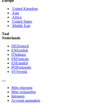
Europe
United Kingdom
Asia
Africa
United States
Middle East
Taal
Nederlands
DE
Deutsch
EN
English
IT
Italiano
FR
Français
ES
Español
PO
Português
SV
Svensk
Mijn rekening
Mijn verlanglijst
Inloggen
Account aanmaken