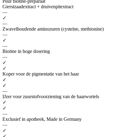
Puur biotine-preparaat
Gierstzaadextract + druivenpitextract
—
✓
—
Zwavelhoudende aminozuren (cysteïne, methionine)
—
✓
—
Biotine in hoge dosering
—
✓
✓
Koper voor de pigmentatie van het haar
✓
✓
—
IJzer voor zuurstofvoorziening van de haarwortels
✓
✓
—
Exclusief in apotheek, Made in Germany
—
✓
✓