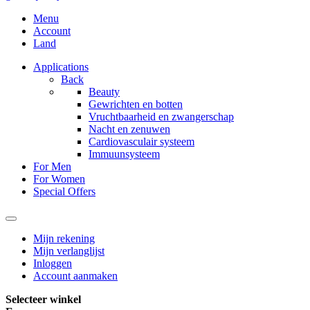
Menu
Account
Land
Applications
Back
Beauty
Gewrichten en botten
Vruchtbaarheid en zwangerschap
Nacht en zenuwen
Cardiovasculair systeem
Immuunsysteem
For Men
For Women
Special Offers
Mijn rekening
Mijn verlanglijst
Inloggen
Account aanmaken
Selecteer winkel