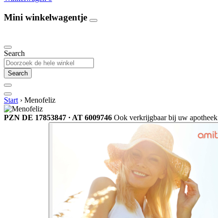
Mini winkelwagentje
Our Products
Search
Search
Start
›
Menofeliz
PZN DE 17853847 · AT 6009746
Ook verkrijgbaar bij uw apotheek