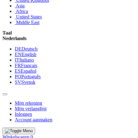
United Kingdom
Asia
Africa
United States
Middle East
Taal
Nederlands
DE
Deutsch
EN
English
IT
Italiano
FR
Français
ES
Español
PO
Português
SV
Svensk
Mijn rekening
Mijn verlanglijst
Inloggen
Account aanmaken
Winkelwagen
0