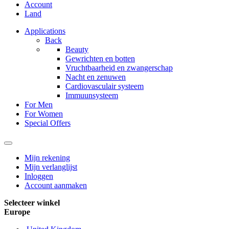
Account
Land
Applications
Back
Beauty
Gewrichten en botten
Vruchtbaarheid en zwangerschap
Nacht en zenuwen
Cardiovasculair systeem
Immuunsysteem
For Men
For Women
Special Offers
Mijn rekening
Mijn verlanglijst
Inloggen
Account aanmaken
Selecteer winkel
Europe