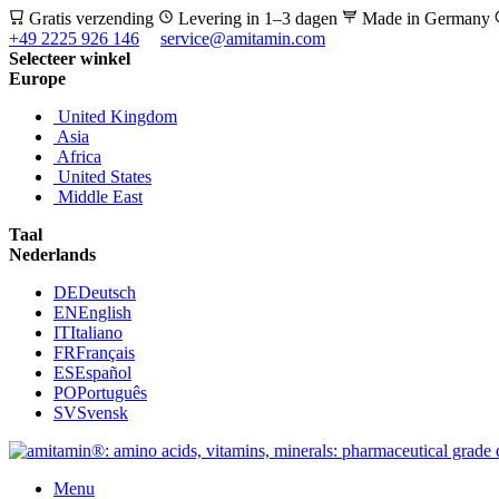
Gratis verzending
Levering in 1–3 dagen
Made in Germany
+49 2225 926 146
service@amitamin.com
Selecteer winkel
Europe
United Kingdom
Asia
Africa
United States
Middle East
Taal
Nederlands
DE
Deutsch
EN
English
IT
Italiano
FR
Français
ES
Español
PO
Português
SV
Svensk
Menu