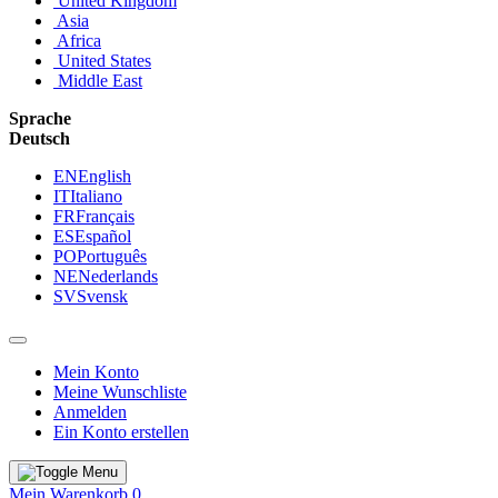
United Kingdom
Asia
Africa
United States
Middle East
Sprache
Deutsch
EN
English
IT
Italiano
FR
Français
ES
Español
PO
Português
NE
Nederlands
SV
Svensk
Mein Konto
Meine Wunschliste
Anmelden
Ein Konto erstellen
Mein Warenkorb
0