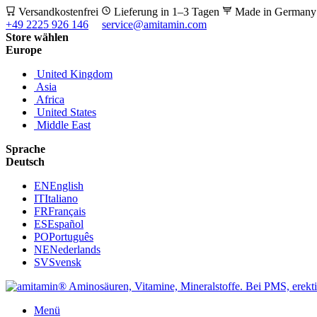
Versandkostenfrei
Lieferung in 1–3 Tagen
Made in German
+49 2225 926 146
service@amitamin.com
Store wählen
Europe
United Kingdom
Asia
Africa
United States
Middle East
Sprache
Deutsch
EN
English
IT
Italiano
FR
Français
ES
Español
PO
Português
NE
Nederlands
SV
Svensk
Menü