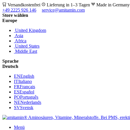
Versandkostenfrei
Lieferung in 1–3 Tagen
Made in German
+49 2225 926 146
service@amitamin.com
Store wählen
Europe
United Kingdom
Asia
Africa
United States
Middle East
Sprache
Deutsch
EN
English
IT
Italiano
FR
Français
ES
Español
PO
Português
NE
Nederlands
SV
Svensk
Menü