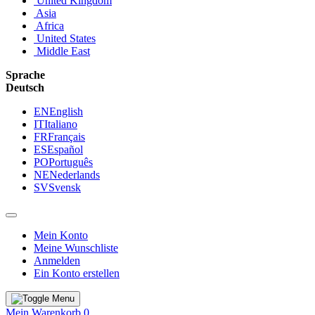
United Kingdom
Asia
Africa
United States
Middle East
Sprache
Deutsch
EN
English
IT
Italiano
FR
Français
ES
Español
PO
Português
NE
Nederlands
SV
Svensk
Mein Konto
Meine Wunschliste
Anmelden
Ein Konto erstellen
Mein Warenkorb
0