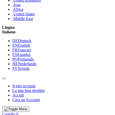
United Kingdom
Asia
Africa
United States
Middle East
Lingua
Italiano
DE
Deutsch
EN
English
FR
Français
ES
Español
PO
Português
NE
Nederlands
SV
Svensk
Il mio account
La mia lista desideri
Accedi
Crea un Account
Carrello
0