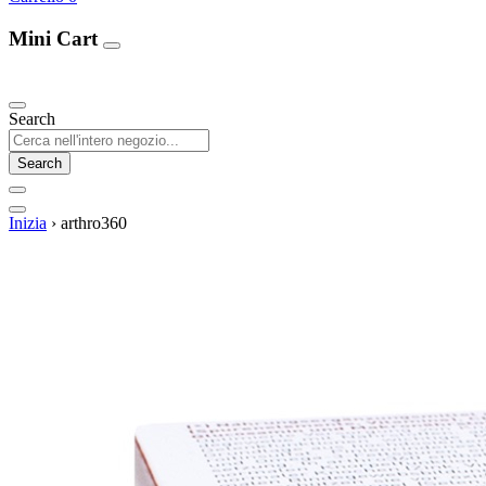
Mini Cart
Our Products
Search
Search
Inizia
›
arthro360