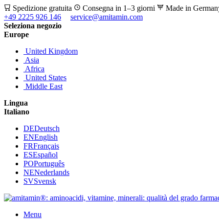
Spedizione gratuita
Consegna in 1–3 giorni
Made in Germa
+49 2225 926 146
service@amitamin.com
Seleziona negozio
Europe
United Kingdom
Asia
Africa
United States
Middle East
Lingua
Italiano
DE
Deutsch
EN
English
FR
Français
ES
Español
PO
Português
NE
Nederlands
SV
Svensk
Menu