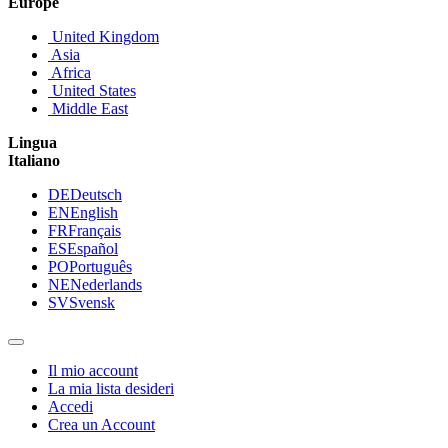
Europe
United Kingdom
Asia
Africa
United States
Middle East
Lingua
Italiano
DE
Deutsch
EN
English
FR
Français
ES
Español
PO
Português
NE
Nederlands
SV
Svensk
Il mio account
La mia lista desideri
Accedi
Crea un Account