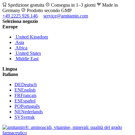
Spedizione gratuita
Consegna in 1–3 giorni
Made in
Germany
Prodotto secondo GMP
+49 2225 926 146
service@amitamin.com
Seleziona negozio
Europe
United Kingdom
Asia
Africa
United States
Middle East
Lingua
Italiano
DE
Deutsch
EN
English
FR
Français
ES
Español
PO
Português
NE
Nederlands
SV
Svensk