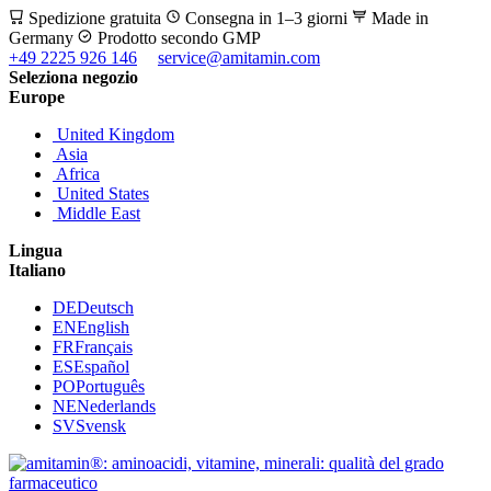
Spedizione gratuita
Consegna in 1–3 giorni
Made in
Germany
Prodotto secondo GMP
+49 2225 926 146
service@amitamin.com
Seleziona negozio
Europe
United Kingdom
Asia
Africa
United States
Middle East
Lingua
Italiano
DE
Deutsch
EN
English
FR
Français
ES
Español
PO
Português
NE
Nederlands
SV
Svensk