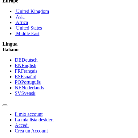
Europe
United Kingdom
Asia
Africa
United States
Middle East
Lingua
Italiano
DE
Deutsch
EN
English
FR
Français
ES
Español
PO
Português
NE
Nederlands
SV
Svensk
Il mio account
La mia lista desideri
Accedi
Crea un Account