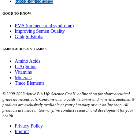
Recedi dal contratto
GOOD TO KNOW
PMS (premenstrual syndrome)
Improving Semen Quality
Ginkgo Biloba
AMINO ACIDS & VITAMINS
Amino Acids
L-Arginine
Vitamins
Minerals
Trace Elements
© 2009-2022 Active Bio Life Science GmbH: online shop for pharmaceutical
grade nutraceuticals. Contains amino acids, vitamins and minerals. amitamin®
products are exclusively available at your pharmacy or our online shop. All
products are made in Germany. We conduct research and development for your
health.
Privacy Policy
Imprint