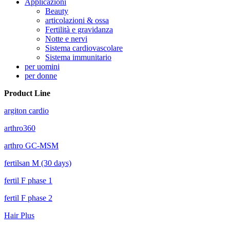
Applicazioni
Beauty
articolazioni & ossa
Fertilità e gravidanza
Notte e nervi
Sistema cardiovascolare
Sistema immunitario
per uomini
per donne
Product Line
argiton cardio
arthro360
arthro GC-MSM
fertilsan M (30 days)
fertil F phase 1
fertil F phase 2
Hair Plus