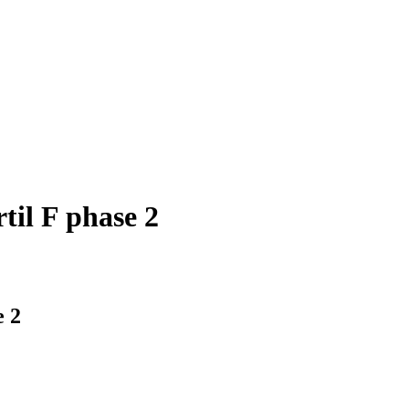
til F phase 2
e 2