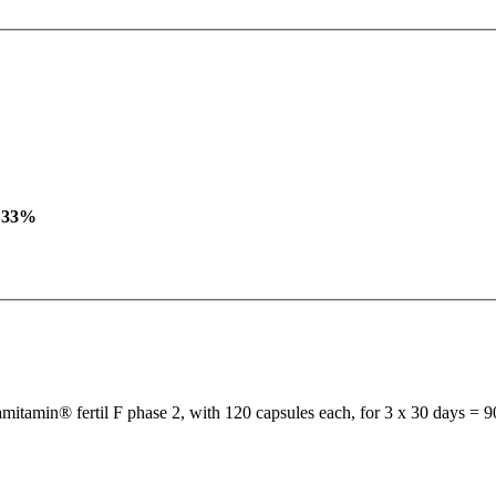
33
%
mitamin® fertil F phase 2, with 120 capsules each, for 3 x 30 days = 9