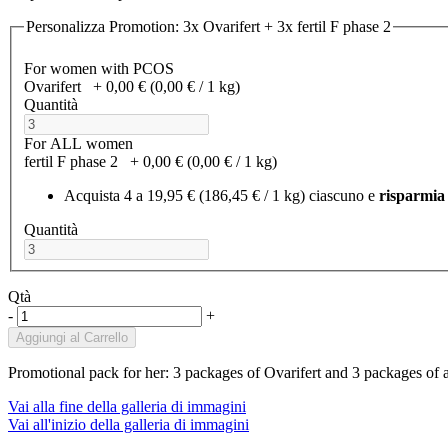
Personalizza Promotion: 3x Ovarifert + 3x fertil F phase 2
For women with PCOS
Ovarifert
+
0,00 €
(0,00 €­ / 1 kg)
Quantità
For ALL women
fertil F phase 2
+
0,00 €
(0,00 €­ / 1 kg)
Acquista 4 a
19,95 €
(186,45 €­ / 1 kg)
ciascuno e
risparmia
Quantità
Qtà
-
+
Aggiungi al Carrello
Promotional pack for her: 3 packages of Ovarifert and 3 packages of a
Vai alla fine della galleria di immagini
Vai all'inizio della galleria di immagini