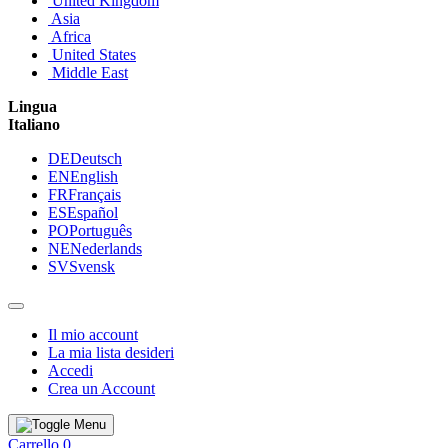
United Kingdom
Asia
Africa
United States
Middle East
Lingua
Italiano
DE
Deutsch
EN
English
FR
Français
ES
Español
PO
Português
NE
Nederlands
SV
Svensk
Il mio account
La mia lista desideri
Accedi
Crea un Account
Carrello
0