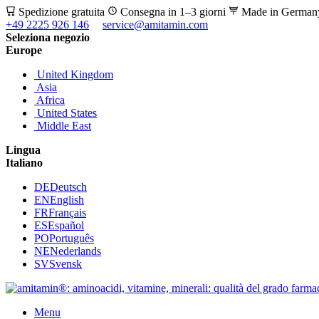
Spedizione gratuita
Consegna in 1–3 giorni
Made in Germa
+49 2225 926 146
service@amitamin.com
Seleziona negozio
Europe
United Kingdom
Asia
Africa
United States
Middle East
Lingua
Italiano
DE
Deutsch
EN
English
FR
Français
ES
Español
PO
Português
NE
Nederlands
SV
Svensk
Menu