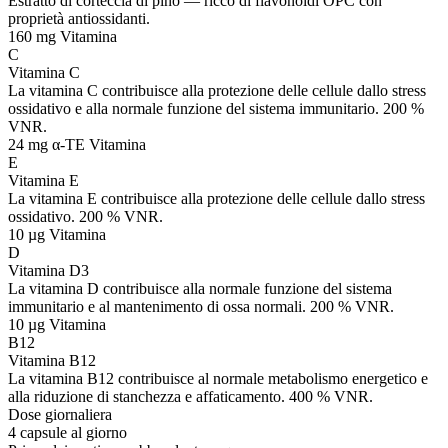
Estratto di corteccia di pino — ricco di flavonoidi OPC con
proprietà antiossidanti.
160 mg
Vitamina
C
Vitamina C
La vitamina C contribuisce alla protezione delle cellule dallo stress
ossidativo e alla normale funzione del sistema immunitario. 200 %
VNR.
24 mg α-TE
Vitamina
E
Vitamina E
La vitamina E contribuisce alla protezione delle cellule dallo stress
ossidativo. 200 % VNR.
10 µg
Vitamina
D
Vitamina D3
La vitamina D contribuisce alla normale funzione del sistema
immunitario e al mantenimento di ossa normali. 200 % VNR.
10 µg
Vitamina
B12
Vitamina B12
La vitamina B12 contribuisce al normale metabolismo energetico e
alla riduzione di stanchezza e affaticamento. 400 % VNR.
Dose giornaliera
4 capsule al giorno