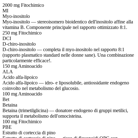
2000 mg
Fitochimico
MI
Myo-inositolo
Myo-inositolo — stereoisomero bioidentico dell'inositolo affine alla
vitamina B. Componente principale nel rapporto ottimizzato 8:1.
250 mg
Fitochimico
DCI
D-chiro-inositolo
D-chiro-inositolo — completa il myo-inositolo nel rapporto 8:1
(rapporto plasmatico standard nelle donne sane). Una combinazione
particolarmente efficace!.
150 mg
Aminoacido
ALA
Acido alfa-lipoico
Acido alfa-lipoico — idro- e liposolubile, antiossidante endogeno
coinvolto nel metabolismo del glucosio.
100 mg
Aminoacido
Bet
Betaina
Betaina (trimetilglicina) — donatore endogeno di gruppi metilici,
supporta il metabolismo dell'omocisteina.
100 mg
Fitochimico
PBE
Estratto di corteccia di pino