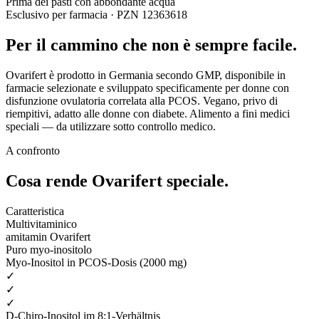
Prima dei pasti con abbondante acqua
Esclusivo per farmacia · PZN 12363618
Per il cammino che non è sempre facile.
Ovarifert è prodotto in Germania secondo GMP, disponibile in
farmacie selezionate e sviluppato specificamente per donne con
disfunzione ovulatoria correlata alla PCOS. Vegano, privo di
riempitivi, adatto alle donne con diabete. Alimento a fini medici
speciali — da utilizzare sotto controllo medico.
A confronto
Cosa rende Ovarifert
speciale.
Caratteristica
Multivitaminico
amitamin Ovarifert
Puro myo-inositolo
Myo-Inositol in PCOS-Dosis (2000 mg)
✓
✓
✓
D-Chiro-Inositol im 8:1-Verhältnis