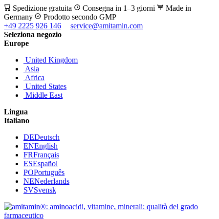
Spedizione gratuita
Consegna in 1–3 giorni
Made in
Germany
Prodotto secondo GMP
+49 2225 926 146
service@amitamin.com
Seleziona negozio
Europe
United Kingdom
Asia
Africa
United States
Middle East
Lingua
Italiano
DE
Deutsch
EN
English
FR
Français
ES
Español
PO
Português
NE
Nederlands
SV
Svensk