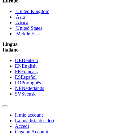
Europe
United Kingdom
Asia
Africa
United States
Middle East
Lingua
Italiano
DE
Deutsch
EN
English
FR
Français
ES
Español
PO
Português
NE
Nederlands
SV
Svensk
Il mio account
La mia lista desideri
Accedi
Crea un Account