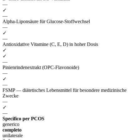
—
✓
—
Alpha-Liponsäure für Glucose-Stoffwechsel
—
✓
—
Antioxidative Vitamine (C, E, D) in hoher Dosis
✓
✓
—
Pinienrindenextrakt (OPC-Flavonoide)
—
✓
—
FSMP — diätetisches Lebensmittel für besondere medizinische
Zwecke
—
✓
—
Specifico per PCOS
generico
completo
unilaterale