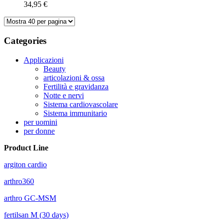
34,95 €
Categories
Applicazioni
Beauty
articolazioni & ossa
Fertilità e gravidanza
Notte e nervi
Sistema cardiovascolare
Sistema immunitario
per uomini
per donne
Product Line
argiton cardio
arthro360
arthro GC-MSM
fertilsan M (30 days)