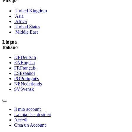
Europe
United Kingdom
Asia
Africa
United States
Middle East
Lingua
Italiano
DE
Deutsch
EN
English
FR
Français
ES
Español
PO
Português
NE
Nederlands
SV
Svensk
Il mio account
La mia lista desideri
Accedi
Crea un Account