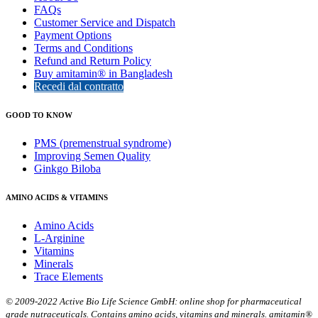
FAQs
Customer Service and Dispatch
Payment Options
Terms and Conditions
Refund and Return Policy
Buy amitamin® in Bangladesh
Recedi dal contratto
GOOD TO KNOW
PMS (premenstrual syndrome)
Improving Semen Quality
Ginkgo Biloba
AMINO ACIDS & VITAMINS
Amino Acids
L-Arginine
Vitamins
Minerals
Trace Elements
© 2009-2022 Active Bio Life Science GmbH: online shop for pharmaceutical
grade nutraceuticals. Contains amino acids, vitamins and minerals. amitamin®