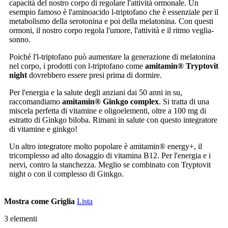
capacità del nostro corpo di regolare l'attività ormonale. Un
esempio famoso è l'aminoacido l-triptofano che è essenziale per il
metabolismo della serotonina e poi della melatonina. Con questi
ormoni, il nostro corpo regola l'umore, l'attività e il ritmo veglia-
sonno.
Poiché l'l-triptofano può aumentare la generazione di melatonina
nel corpo, i prodotti con l-triptofano come
amitamin® Tryptovit
night
dovrebbero essere presi prima di dormire.
Per l'energia e la salute degli anziani dai 50 anni in su,
raccomandiamo
amitamin® Ginkgo complex
. Si tratta di una
miscela perfetta di vitamine e oligoelementi, oltre a 100 mg di
estratto di Ginkgo biloba. Rimani in salute con questo integratore
di vitamine e ginkgo!
Un altro integratore molto popolare è amitamin® energy+, il
tricomplesso ad alto dosaggio di vitamina B12. Per l'energia e i
nervi, contro la stanchezza. Meglio se combinato con Tryptovit
night o con il complesso di Ginkgo.
Mostra come
Griglia
Lista
3
elementi