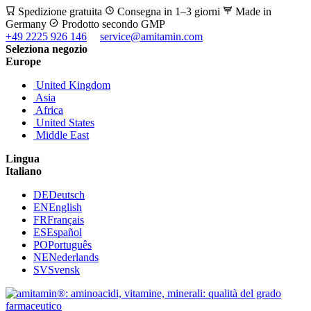
Spedizione gratuita
Consegna in 1–3 giorni
Made in
Germany
Prodotto secondo GMP
+49 2225 926 146
service@amitamin.com
Seleziona negozio
Europe
United Kingdom
Asia
Africa
United States
Middle East
Lingua
Italiano
DE
Deutsch
EN
English
FR
Français
ES
Español
PO
Português
NE
Nederlands
SV
Svensk