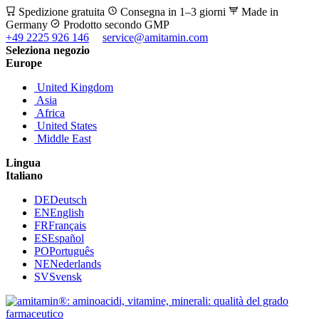
Spedizione gratuita
Consegna in 1–3 giorni
Made in
Germany
Prodotto secondo GMP
+49 2225 926 146
service@amitamin.com
Seleziona negozio
Europe
United Kingdom
Asia
Africa
United States
Middle East
Lingua
Italiano
DE
Deutsch
EN
English
FR
Français
ES
Español
PO
Português
NE
Nederlands
SV
Svensk