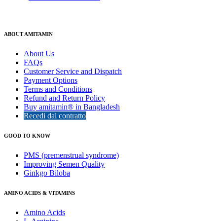
ABOUT AMITAMIN
About Us
FAQs
Customer Service and Dispatch
Payment Options
Terms and Conditions
Refund and Return Policy
Buy amitamin® in Bangladesh
Recedi dal contratto
GOOD TO KNOW
PMS (premenstrual syndrome)
Improving Semen Quality
Ginkgo Biloba
AMINO ACIDS & VITAMINS
Amino Acids