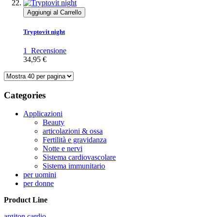
Aggiungi al Carrello
Tryptovit night
1
Recensione
34,95 €
Categories
Applicazioni
Beauty
articolazioni & ossa
Fertilità e gravidanza
Notte e nervi
Sistema cardiovascolare
Sistema immunitario
per uomini
per donne
Product Line
argiton cardio