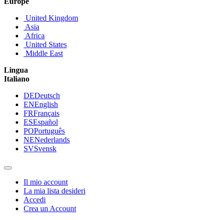
Europe
United Kingdom
Asia
Africa
United States
Middle East
Lingua
Italiano
DE
Deutsch
EN
English
FR
Français
ES
Español
PO
Português
NE
Nederlands
SV
Svensk
Il mio account
La mia lista desideri
Accedi
Crea un Account