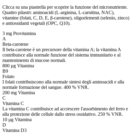
Clicca su una piastrella per scoprire la funzione del micronutriente.
Quattro pilastri: aminoacidi (L-arginina, L-carnitina, NAC),
vitamine (folati, C, D, E, β-carotene), oligoelementi (selenio, zinco)
e antiossidanti vegetali (OPC, Q10).
3 mg
Provitamina
A
Beta-carotene
Il beta-carotene è un precursore della vitamina A; la vitamina A
contribuisce alla normale funzione del sistema immunitario e al
mantenimento di mucose normali.
800 µg
Vitamina
B9
Folato
I folati contribuiscono alla normale sintesi degli aminoacidi e alla
normale formazione del sangue. 400 % VNR.
200 mg
Vitamina
C
Vitamina C
La vitamina C contribuisce ad accrescere l'assorbimento del ferro e
alla protezione delle cellule dallo stress ossidativo. 250 % VNR.
10 µg
Vitamina
D
Vitamina D3