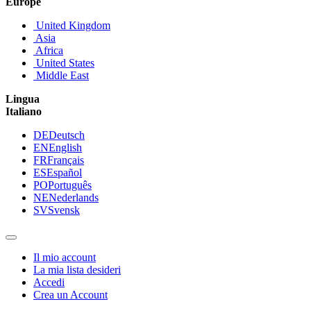
Europe
United Kingdom
Asia
Africa
United States
Middle East
Lingua
Italiano
DE
Deutsch
EN
English
FR
Français
ES
Español
PO
Português
NE
Nederlands
SV
Svensk
Il mio account
La mia lista desideri
Accedi
Crea un Account