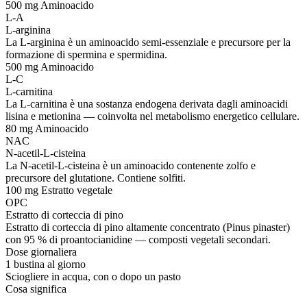
500 mg
Aminoacido
L-A
L-arginina
La L-arginina è un aminoacido semi-essenziale e precursore per la
formazione di spermina e spermidina.
500 mg
Aminoacido
L-C
L-carnitina
La L-carnitina è una sostanza endogena derivata dagli aminoacidi
lisina e metionina — coinvolta nel metabolismo energetico cellulare.
80 mg
Aminoacido
NAC
N-acetil-L-cisteina
La N-acetil-L-cisteina è un aminoacido contenente zolfo e
precursore del glutatione. Contiene solfiti.
100 mg
Estratto vegetale
OPC
Estratto di corteccia di pino
Estratto di corteccia di pino altamente concentrato (Pinus pinaster)
con 95 % di proantocianidine — composti vegetali secondari.
Dose giornaliera
1 bustina al giorno
Sciogliere in acqua, con o dopo un pasto
Cosa significa