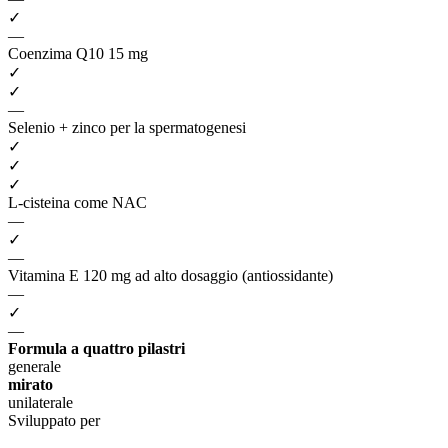
✓
—
Coenzima Q10 15 mg
✓
✓
—
Selenio + zinco per la spermatogenesi
✓
✓
✓
L-cisteina come NAC
—
✓
—
Vitamina E 120 mg ad alto dosaggio (antiossidante)
—
✓
—
Formula a quattro pilastri
generale
mirato
unilaterale
Sviluppato per