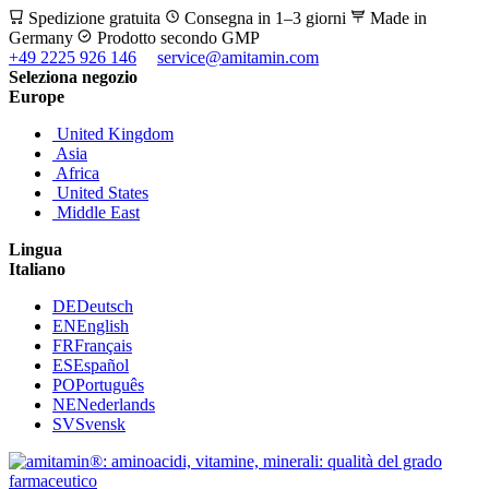
Spedizione gratuita
Consegna in 1–3 giorni
Made in
Germany
Prodotto secondo GMP
+49 2225 926 146
service@amitamin.com
Seleziona negozio
Europe
United Kingdom
Asia
Africa
United States
Middle East
Lingua
Italiano
DE
Deutsch
EN
English
FR
Français
ES
Español
PO
Português
NE
Nederlands
SV
Svensk