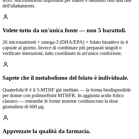
ferro. Micronutrienti importanti per madre e bambino fino alla fine
dell'allattamento.
Volete tutto da un'unica fonte — non 5 barattoli.
26 micronutrienti + omega-3 (DHA/EPA) + folato bioattivo in 4
capsule al giorno. Invece di combinare più preparati singoli o
verificare interazioni, tutto coordinato in un'unica confezione.
Sapete che il metabolismo del folato è individuale.
Quatrefolic® è il 5-MTHF già metilato — la forma biodisponibile
per donne con polimorfismi MTHFR. In aggiunta acido folico
classico — entrambe le forme insieme costituiscono la dose
giornaliera di 600 µg.
Apprezzate la qualità da farmacia.