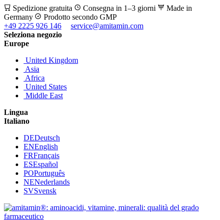
Spedizione gratuita
Consegna in 1–3 giorni
Made in
Germany
Prodotto secondo GMP
+49 2225 926 146
service@amitamin.com
Seleziona negozio
Europe
United Kingdom
Asia
Africa
United States
Middle East
Lingua
Italiano
DE
Deutsch
EN
English
FR
Français
ES
Español
PO
Português
NE
Nederlands
SV
Svensk