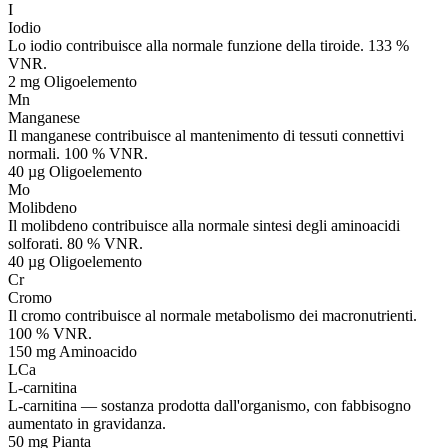
I
Iodio
Lo iodio contribuisce alla normale funzione della tiroide. 133 %
VNR.
2 mg
Oligoelemento
Mn
Manganese
Il manganese contribuisce al mantenimento di tessuti connettivi
normali. 100 % VNR.
40 µg
Oligoelemento
Mo
Molibdeno
Il molibdeno contribuisce alla normale sintesi degli aminoacidi
solforati. 80 % VNR.
40 µg
Oligoelemento
Cr
Cromo
Il cromo contribuisce al normale metabolismo dei macronutrienti.
100 % VNR.
150 mg
Aminoacido
LCa
L-carnitina
L-carnitina — sostanza prodotta dall'organismo, con fabbisogno
aumentato in gravidanza.
50 mg
Pianta