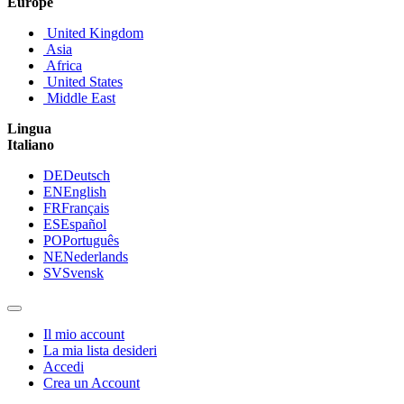
Europe
United Kingdom
Asia
Africa
United States
Middle East
Lingua
Italiano
DE
Deutsch
EN
English
FR
Français
ES
Español
PO
Português
NE
Nederlands
SV
Svensk
Il mio account
La mia lista desideri
Accedi
Crea un Account