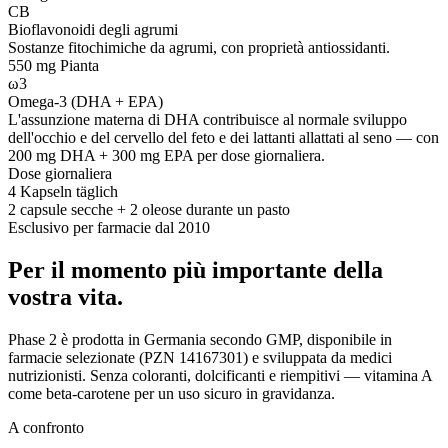
CB
Bioflavonoidi degli agrumi
Sostanze fitochimiche da agrumi, con proprietà antiossidanti.
550 mg
Pianta
ω3
Omega-3 (DHA + EPA)
L'assunzione materna di DHA contribuisce al normale sviluppo
dell'occhio e del cervello del feto e dei lattanti allattati al seno — con
200 mg DHA + 300 mg EPA per dose giornaliera.
Dose giornaliera
4 Kapseln täglich
2 capsule secche + 2 oleose durante un pasto
Esclusivo per farmacie dal 2010
Per il momento più importante della
vostra vita.
Phase 2 è prodotta in Germania secondo GMP, disponibile in
farmacie selezionate (PZN 14167301) e sviluppata da medici
nutrizionisti. Senza coloranti, dolcificanti e riempitivi — vitamina A
come beta-carotene per un uso sicuro in gravidanza.
A confronto