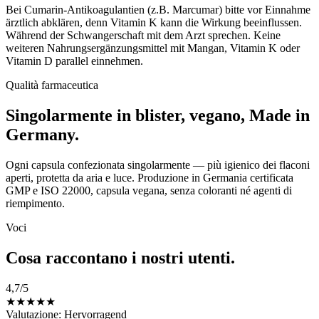
Bei Cumarin-Antikoagulantien (z.B. Marcumar) bitte vor Einnahme
ärztlich abklären, denn Vitamin K kann die Wirkung beeinflussen.
Während der Schwangerschaft mit dem Arzt sprechen. Keine
weiteren Nahrungsergänzungsmittel mit Mangan, Vitamin K oder
Vitamin D parallel einnehmen.
Qualità farmaceutica
Singolarmente in blister, vegano, Made in
Germany.
Ogni capsula confezionata singolarmente — più igienico dei flaconi
aperti, protetta da aria e luce. Produzione in Germania certificata
GMP e ISO 22000, capsula vegana, senza coloranti né agenti di
riempimento.
Voci
Cosa raccontano i nostri utenti.
4,7
/5
★
★
★
★
★
Valutazione: Hervorragend