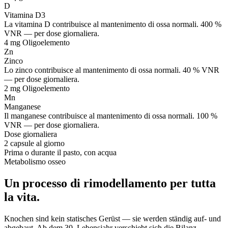
D
Vitamina D3
La vitamina D contribuisce al mantenimento di ossa normali. 400 %
VNR — per dose giornaliera.
4 mg
Oligoelemento
Zn
Zinco
Lo zinco contribuisce al mantenimento di ossa normali. 40 % VNR
— per dose giornaliera.
2 mg
Oligoelemento
Mn
Manganese
Il manganese contribuisce al mantenimento di ossa normali. 100 %
VNR — per dose giornaliera.
Dose giornaliera
2 capsule al giorno
Prima o durante il pasto, con acqua
Metabolismo osseo
Un processo di rimodellamento per tutta
la vita.
Knochen sind kein statisches Gerüst — sie werden ständig auf- und
abgebaut. Ab dem 30. Lebensjahr verschiebt sich die Bilanz