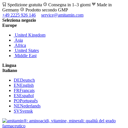
Spedizione gratuita
Consegna in 1–3 giorni
Made in
Germany
Prodotto secondo GMP
+49 2225 926 146
service@amitamin.com
Seleziona negozio
Europe
United Kingdom
Asia
Africa
United States
Middle East
Lingua
Italiano
DE
Deutsch
EN
English
FR
Français
ES
Español
PO
Português
NE
Nederlands
SV
Svensk