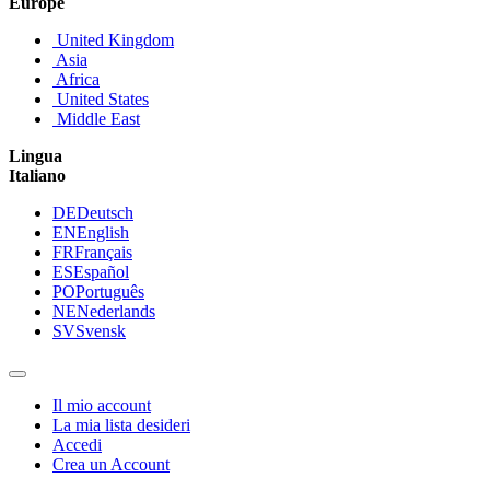
Europe
United Kingdom
Asia
Africa
United States
Middle East
Lingua
Italiano
DE
Deutsch
EN
English
FR
Français
ES
Español
PO
Português
NE
Nederlands
SV
Svensk
Il mio account
La mia lista desideri
Accedi
Crea un Account