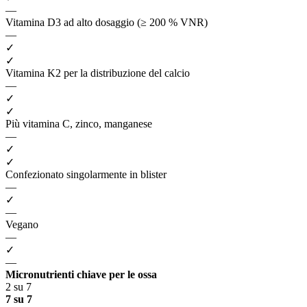
—
Vitamina D3 ad alto dosaggio (≥ 200 % VNR)
—
✓
✓
Vitamina K2 per la distribuzione del calcio
—
✓
✓
Più vitamina C, zinco, manganese
—
✓
✓
Confezionato singolarmente in blister
—
✓
—
Vegano
—
✓
—
Micronutrienti chiave per le ossa
2 su 7
7 su 7