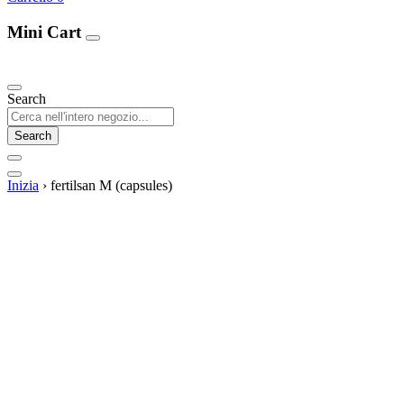
Mini Cart
Our Products
Search
Search
Inizia
›
fertilsan M (capsules)