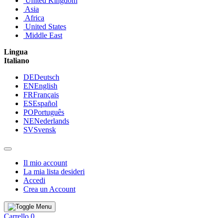
United Kingdom
Asia
Africa
United States
Middle East
Lingua
Italiano
DE
Deutsch
EN
English
FR
Français
ES
Español
PO
Português
NE
Nederlands
SV
Svensk
Il mio account
La mia lista desideri
Accedi
Crea un Account
Carrello
0