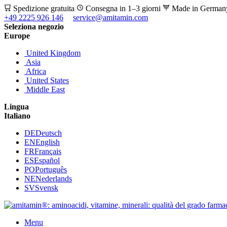
Spedizione gratuita
Consegna in 1–3 giorni
Made in Germa
+49 2225 926 146
service@amitamin.com
Seleziona negozio
Europe
United Kingdom
Asia
Africa
United States
Middle East
Lingua
Italiano
DE
Deutsch
EN
English
FR
Français
ES
Español
PO
Português
NE
Nederlands
SV
Svensk
Menu