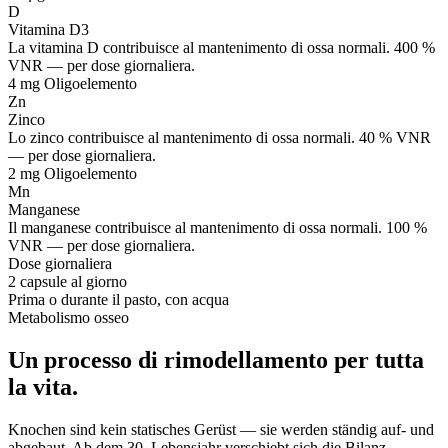
D
Vitamina D3
La vitamina D contribuisce al mantenimento di ossa normali. 400 %
VNR — per dose giornaliera.
4 mg
Oligoelemento
Zn
Zinco
Lo zinco contribuisce al mantenimento di ossa normali. 40 % VNR
— per dose giornaliera.
2 mg
Oligoelemento
Mn
Manganese
Il manganese contribuisce al mantenimento di ossa normali. 100 %
VNR — per dose giornaliera.
Dose giornaliera
2 capsule al giorno
Prima o durante il pasto, con acqua
Metabolismo osseo
Un processo di rimodellamento per tutta
la vita.
Knochen sind kein statisches Gerüst — sie werden ständig auf- und
abgebaut. Ab dem 30. Lebensjahr verschiebt sich die Bilanz