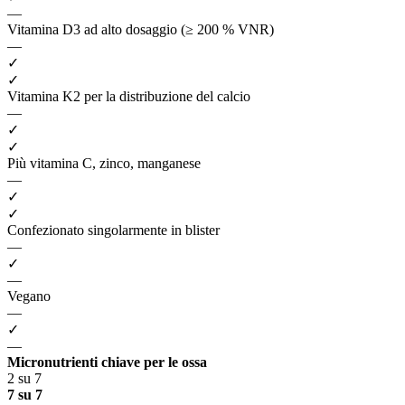
—
Vitamina D3 ad alto dosaggio (≥ 200 % VNR)
—
✓
✓
Vitamina K2 per la distribuzione del calcio
—
✓
✓
Più vitamina C, zinco, manganese
—
✓
✓
Confezionato singolarmente in blister
—
✓
—
Vegano
—
✓
—
Micronutrienti chiave per le ossa
2 su 7
7 su 7