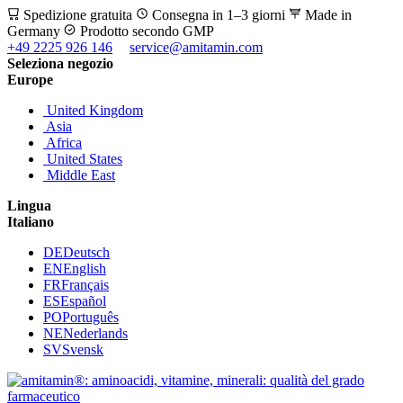
Spedizione gratuita
Consegna in 1–3 giorni
Made in
Germany
Prodotto secondo GMP
+49 2225 926 146
service@amitamin.com
Seleziona negozio
Europe
United Kingdom
Asia
Africa
United States
Middle East
Lingua
Italiano
DE
Deutsch
EN
English
FR
Français
ES
Español
PO
Português
NE
Nederlands
SV
Svensk