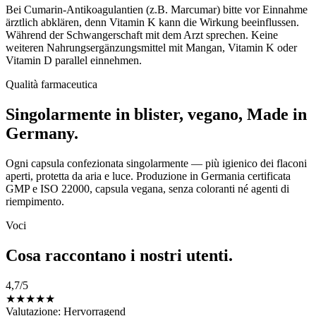
Bei Cumarin-Antikoagulantien (z.B. Marcumar) bitte vor Einnahme
ärztlich abklären, denn Vitamin K kann die Wirkung beeinflussen.
Während der Schwangerschaft mit dem Arzt sprechen. Keine
weiteren Nahrungsergänzungsmittel mit Mangan, Vitamin K oder
Vitamin D parallel einnehmen.
Qualità farmaceutica
Singolarmente in blister, vegano, Made in
Germany.
Ogni capsula confezionata singolarmente — più igienico dei flaconi
aperti, protetta da aria e luce. Produzione in Germania certificata
GMP e ISO 22000, capsula vegana, senza coloranti né agenti di
riempimento.
Voci
Cosa raccontano i nostri utenti.
4,7
/5
★
★
★
★
★
Valutazione: Hervorragend