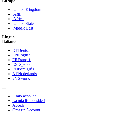
Europe
United Kingdom
Asia
Africa
United States
Middle East
Lingua
Italiano
DE
Deutsch
EN
English
FR
Français
ES
Español
PO
Português
NE
Nederlands
SV
Svensk
Il mio account
La mia lista desideri
Accedi
Crea un Account