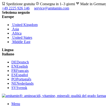
Spedizione gratuita
Consegna in 1–3 giorni
Made in Germa
+49 2225 926 146
service@amitamin.com
Seleziona negozio
Europe
United Kingdom
Asia
Africa
United States
Middle East
Lingua
Italiano
DE
Deutsch
EN
English
FR
Français
ES
Español
PO
Português
NE
Nederlands
SV
Svensk
Menu