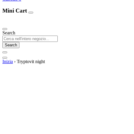
Mini Cart
Our Products
Search
Search
Inizia
›
Tryptovit night