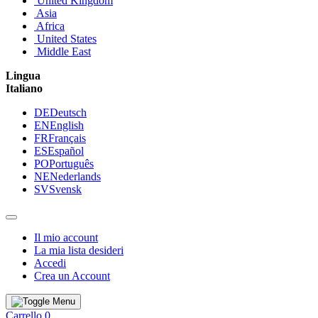
United Kingdom
Asia
Africa
United States
Middle East
Lingua
Italiano
DE
Deutsch
EN
English
FR
Français
ES
Español
PO
Português
NE
Nederlands
SV
Svensk
Il mio account
La mia lista desideri
Accedi
Crea un Account
Carrello
0