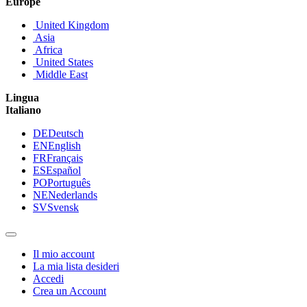
Europe
United Kingdom
Asia
Africa
United States
Middle East
Lingua
Italiano
DE
Deutsch
EN
English
FR
Français
ES
Español
PO
Português
NE
Nederlands
SV
Svensk
Il mio account
La mia lista desideri
Accedi
Crea un Account