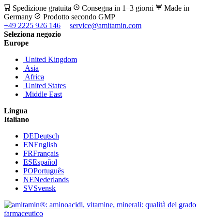
Spedizione gratuita
Consegna in 1–3 giorni
Made in
Germany
Prodotto secondo GMP
+49 2225 926 146
service@amitamin.com
Seleziona negozio
Europe
United Kingdom
Asia
Africa
United States
Middle East
Lingua
Italiano
DE
Deutsch
EN
English
FR
Français
ES
Español
PO
Português
NE
Nederlands
SV
Svensk