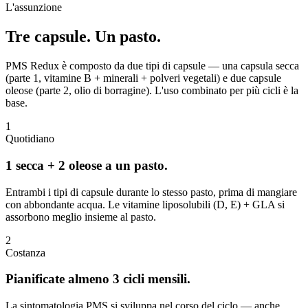
L'assunzione
Tre capsule.
Un pasto.
PMS Redux è composto da due tipi di capsule — una capsula secca
(parte 1, vitamine B + minerali + polveri vegetali) e due capsule
oleose (parte 2, olio di borragine). L'uso combinato per più cicli è la
base.
1
Quotidiano
1 secca + 2 oleose a un pasto.
Entrambi i tipi di capsule durante lo stesso pasto, prima di mangiare
con abbondante acqua. Le vitamine liposolubili (D, E) + GLA si
assorbono meglio insieme al pasto.
2
Costanza
Pianificate almeno 3 cicli mensili.
La sintomatologia PMS si sviluppa nel corso del ciclo — anche