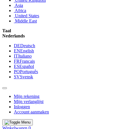
United Kingdom
Asia
Africa
United States
Middle East
Taal
Nederlands
DE
Deutsch
EN
English
IT
Italiano
FR
Français
ES
Español
PO
Português
SV
Svensk
Mijn rekening
Mijn verlanglijst
Inloggen
Account aanmaken
Winkelwagen
0