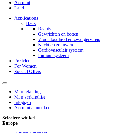
Account
Land
Applications
Back
Beauty
Gewrichten en botten
Vruchtbaarheid en zwangerschap
Nacht en zenuwen
Cardiovasculair systeem
Immuunsysteem
For Men
For Women
Special Offers
Mijn rekening
Mijn verlanglijst
Inloggen
Account aanmaken
Selecteer winkel
Europe