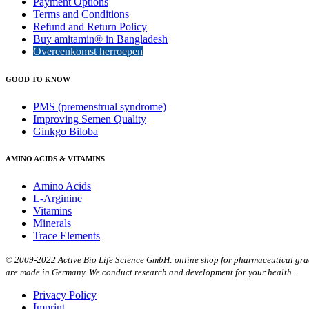
Payment Options
Terms and Conditions
Refund and Return Policy
Buy amitamin® in Bangladesh
Overeenkomst herroepen
GOOD TO KNOW
PMS (premenstrual syndrome)
Improving Semen Quality
Ginkgo Biloba
AMINO ACIDS & VITAMINS
Amino Acids
L-Arginine
Vitamins
Minerals
Trace Elements
© 2009-2022 Active Bio Life Science GmbH: online shop for pharmaceutical grade
are made in Germany. We conduct research and development for your health.
Privacy Policy
Imprint