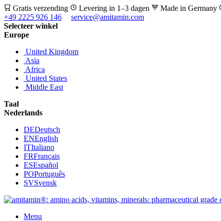
Gratis verzending
Levering in 1–3 dagen
Made in Germany
+49 2225 926 146
service@amitamin.com
Selecteer winkel
Europe
United Kingdom
Asia
Africa
United States
Middle East
Taal
Nederlands
DE
Deutsch
EN
English
IT
Italiano
FR
Français
ES
Español
PO
Português
SV
Svensk
Menu