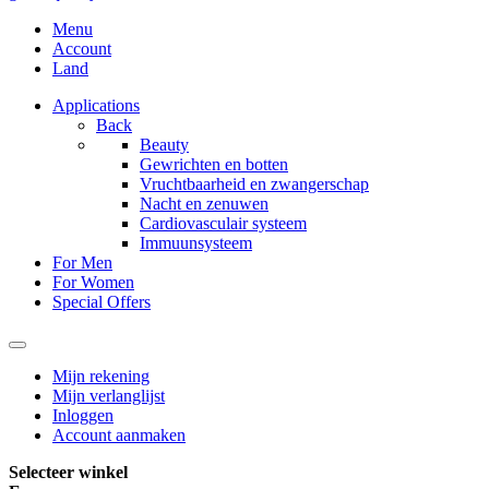
Menu
Account
Land
Applications
Back
Beauty
Gewrichten en botten
Vruchtbaarheid en zwangerschap
Nacht en zenuwen
Cardiovasculair systeem
Immuunsysteem
For Men
For Women
Special Offers
Mijn rekening
Mijn verlanglijst
Inloggen
Account aanmaken
Selecteer winkel