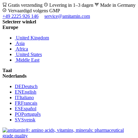
Gratis verzending
Levering in 1–3 dagen
Made in Germany
Vervaardigd volgens GMP
+49 2225 926 146
service@amitamin.com
Selecteer winkel
Europe
United Kingdom
Asia
Africa
United States
Middle East
Taal
Nederlands
DE
Deutsch
EN
English
IT
Italiano
FR
Français
ES
Español
PO
Português
SV
Svensk