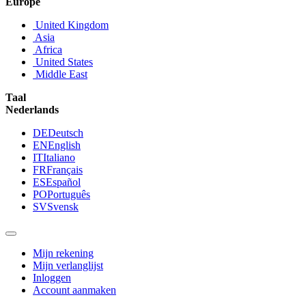
Europe
United Kingdom
Asia
Africa
United States
Middle East
Taal
Nederlands
DE
Deutsch
EN
English
IT
Italiano
FR
Français
ES
Español
PO
Português
SV
Svensk
Mijn rekening
Mijn verlanglijst
Inloggen
Account aanmaken