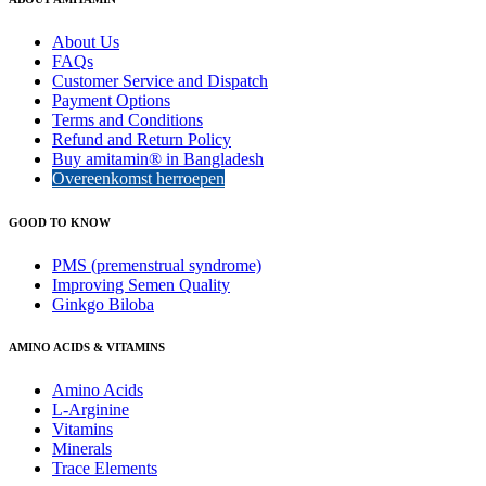
About Us
FAQs
Customer Service and Dispatch
Payment Options
Terms and Conditions
Refund and Return Policy
Buy amitamin® in Bangladesh
Overeenkomst herroepen
GOOD TO KNOW
PMS (premenstrual syndrome)
Improving Semen Quality
Ginkgo Biloba
AMINO ACIDS & VITAMINS
Amino Acids
L-Arginine
Vitamins
Minerals
Trace Elements