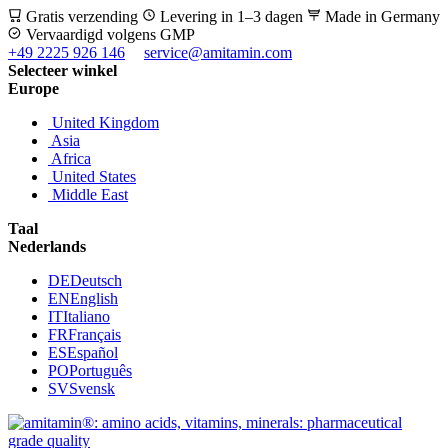
Gratis verzending
Levering in 1–3 dagen
Made in Germany
Vervaardigd volgens GMP
+49 2225 926 146
service@amitamin.com
Selecteer winkel
Europe
United Kingdom
Asia
Africa
United States
Middle East
Taal
Nederlands
DE
Deutsch
EN
English
IT
Italiano
FR
Français
ES
Español
PO
Português
SV
Svensk