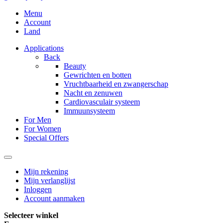
Menu
Account
Land
Applications
Back
Beauty
Gewrichten en botten
Vruchtbaarheid en zwangerschap
Nacht en zenuwen
Cardiovasculair systeem
Immuunsysteem
For Men
For Women
Special Offers
Mijn rekening
Mijn verlanglijst
Inloggen
Account aanmaken
Selecteer winkel