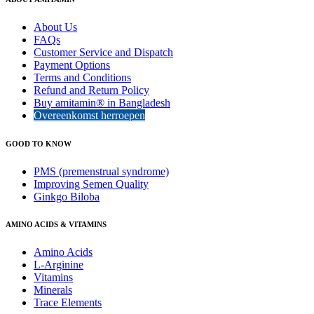
About Us
FAQs
Customer Service and Dispatch
Payment Options
Terms and Conditions
Refund and Return Policy
Buy amitamin® in Bangladesh
Overeenkomst herroepen
GOOD TO KNOW
PMS (premenstrual syndrome)
Improving Semen Quality
Ginkgo Biloba
AMINO ACIDS & VITAMINS
Amino Acids
L-Arginine
Vitamins
Minerals
Trace Elements