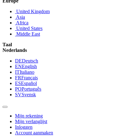
Europe
United Kingdom
Asia
Africa
United States
Middle East
Taal
Nederlands
DE
Deutsch
EN
English
IT
Italiano
FR
Français
ES
Español
PO
Português
SV
Svensk
Mijn rekening
Mijn verlanglijst
Inloggen
Account aanmaken