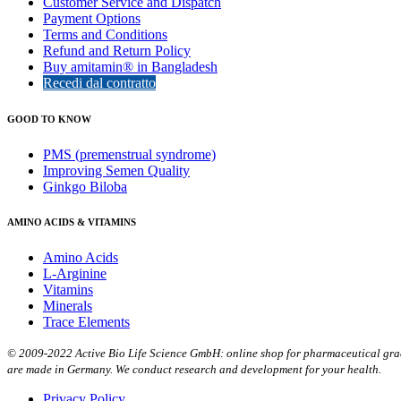
Customer Service and Dispatch
Payment Options
Terms and Conditions
Refund and Return Policy
Buy amitamin® in Bangladesh
Recedi dal contratto
GOOD TO KNOW
PMS (premenstrual syndrome)
Improving Semen Quality
Ginkgo Biloba
AMINO ACIDS & VITAMINS
Amino Acids
L-Arginine
Vitamins
Minerals
Trace Elements
© 2009-2022 Active Bio Life Science GmbH: online shop for pharmaceutical grade
are made in Germany. We conduct research and development for your health.
Privacy Policy