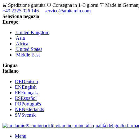
Spedizione gratuita
Consegna in 1–3 giorni
Made in Germa
+49 2225 926 146
service@amitamin.com
Seleziona negozio
Europe
United Kingdom
Asia
Africa
United States
Middle East
Lingua
Italiano
DE
Deutsch
EN
English
FR
Français
ES
Español
PO
Português
NE
Nederlands
SV
Svensk
Menu