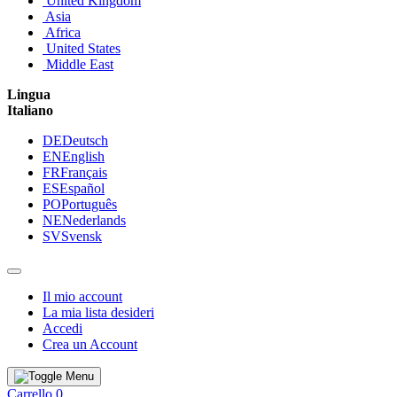
United Kingdom
Asia
Africa
United States
Middle East
Lingua
Italiano
DE
Deutsch
EN
English
FR
Français
ES
Español
PO
Português
NE
Nederlands
SV
Svensk
Il mio account
La mia lista desideri
Accedi
Crea un Account
Carrello
0