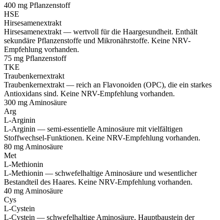
400 mg
Pflanzenstoff
HSE
Hirsesamenextrakt
Hirsesamenextrakt — wertvoll für die Haargesundheit. Enthält
sekundäre Pflanzenstoffe und Mikronährstoffe. Keine NRV-
Empfehlung vorhanden.
75 mg
Pflanzenstoff
TKE
Traubenkernextrakt
Traubenkernextrakt — reich an Flavonoiden (OPC), die ein starkes
Antioxidans sind. Keine NRV-Empfehlung vorhanden.
300 mg
Aminosäure
Arg
L-Arginin
L-Arginin — semi-essentielle Aminosäure mit vielfältigen
Stoffwechsel-Funktionen. Keine NRV-Empfehlung vorhanden.
80 mg
Aminosäure
Met
L-Methionin
L-Methionin — schwefelhaltige Aminosäure und wesentlicher
Bestandteil des Haares. Keine NRV-Empfehlung vorhanden.
40 mg
Aminosäure
Cys
L-Cystein
L-Cystein — schwefelhaltige Aminosäure, Hauptbaustein der