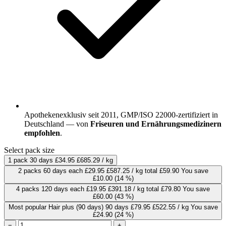
Apothekenexklusiv seit 2011, GMP/ISO 22000-zertifiziert in
Deutschland — von
Friseuren und Ernährungsmedizinern
empfohlen
.
Select pack size
1 pack
30 days
£34.95
£685.29 / kg
2 packs
60 days
each
£29.95
£587.25 / kg
total £59.90
You save
£10.00
(14 %)
4 packs
120 days
each
£19.95
£391.18 / kg
total £79.80
You save
£60.00
(43 %)
Most popular
Hair plus (90 days)
90 days
£79.95
£522.55 / kg
You save
£24.90
(24 %)
−
+