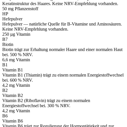
Keratinstruktur des Haares. Keine NRV-Empfehlung vorhanden.
50 mg
Pflanzenstoff
HP
Hefepulver
Hefepulver — natürliche Quelle für B-Vitamine und Aminosäuren.
Keine NRV-Empfehlung vorhanden.
250 µg
Vitamin
B7
Biotin
Biotin trägt zur Erhaltung normaler Haare und einer normalen Haut
bei. 500 % NRV.
6,6 mg
Vitamin
B1
Vitamin B1
Vitamin B1 (Thiamin) trägt zu einem normalen Energiestoffwechsel
bei. 600 % NRV.
4,2 mg
Vitamin
B2
Vitamin B2
Vitamin B2 (Riboflavin) trägt zu einem normalen
Energiestoffwechsel bei. 300 % NRV.
4,2 mg
Vitamin
B6
Vitamin B6
Vitamin B6 trägt zur Regulierung der Hormontätigkeit und zur