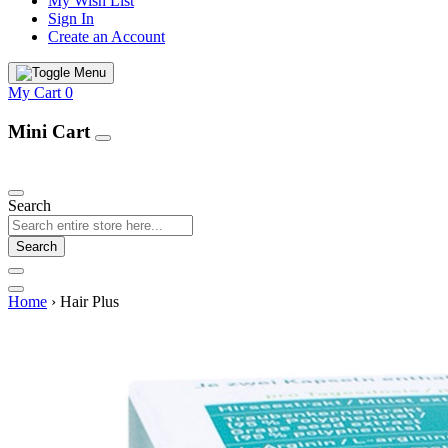
My Wish List
Sign In
Create an Account
My Cart
0
Mini Cart
Our Products
Search
Search
Home
›
Hair Plus