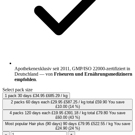
Apothekenexklusiv seit 2011, GMP/ISO 22000-zertifiziert in
Deutschland — von
Friseuren und Ernährungsmedizinern
empfohlen
.
Select pack size
1 pack
30 days
£34.95
£685.29 / kg
2 packs
60 days
each
£29.95
£587.25 / kg
total £59.90
You save
£10.00
(14 %)
4 packs
120 days
each
£19.95
£391.18 / kg
total £79.80
You save
£60.00
(43 %)
Most popular
Hair plus (90 days)
90 days
£79.95
£522.55 / kg
You save
£24.90
(24 %)
−
+