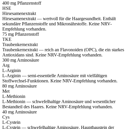
400 mg
Pflanzenstoff
HSE
Hirsesamenextrakt
Hirsesamenextrakt — wertvoll für die Haargesundheit. Enthält
sekundäre Pflanzenstoffe und Mikronährstoffe. Keine NRV-
Empfehlung vorhanden.
75 mg
Pflanzenstoff
TKE
Traubenkernextrakt
Traubenkernextrakt — reich an Flavonoiden (OPC), die ein starkes
Antioxidans sind. Keine NRV-Empfehlung vorhanden.
300 mg
Aminosäure
Arg
L-Arginin
L-Arginin — semi-essentielle Aminosäure mit vielfältigen
Stoffwechsel-Funktionen. Keine NRV-Empfehlung vorhanden.
80 mg
Aminosäure
Met
L-Methionin
L-Methionin — schwefelhaltige Aminosäure und wesentlicher
Bestandteil des Haares. Keine NRV-Empfehlung vorhanden.
40 mg
Aminosäure
Cys
L-Cystein
L-Cystein — schwefelhaltige Aminosäure, Hauptbaustein der