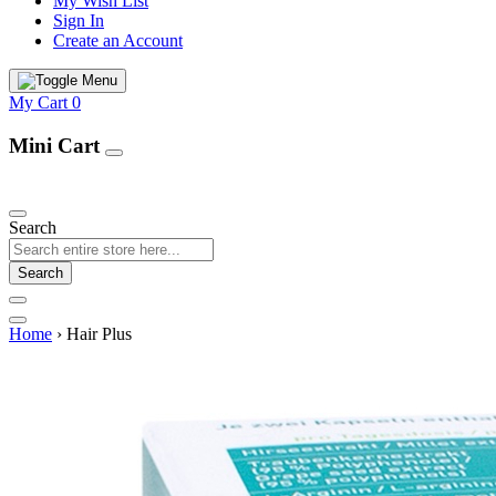
My Wish List
Sign In
Create an Account
My Cart
0
Mini Cart
Our Products
Search
Search
Home
›
Hair Plus