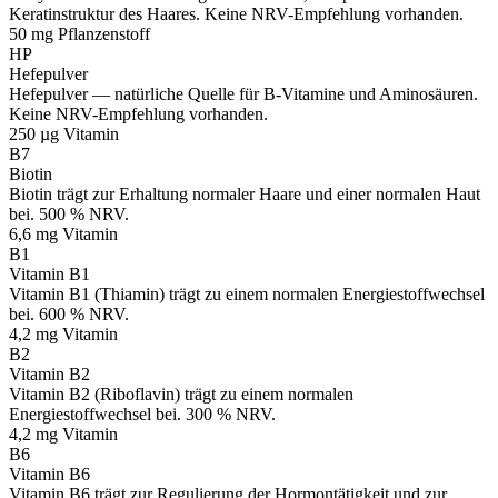
Keratinstruktur des Haares. Keine NRV-Empfehlung vorhanden.
50 mg
Pflanzenstoff
HP
Hefepulver
Hefepulver — natürliche Quelle für B-Vitamine und Aminosäuren.
Keine NRV-Empfehlung vorhanden.
250 µg
Vitamin
B7
Biotin
Biotin trägt zur Erhaltung normaler Haare und einer normalen Haut
bei. 500 % NRV.
6,6 mg
Vitamin
B1
Vitamin B1
Vitamin B1 (Thiamin) trägt zu einem normalen Energiestoffwechsel
bei. 600 % NRV.
4,2 mg
Vitamin
B2
Vitamin B2
Vitamin B2 (Riboflavin) trägt zu einem normalen
Energiestoffwechsel bei. 300 % NRV.
4,2 mg
Vitamin
B6
Vitamin B6
Vitamin B6 trägt zur Regulierung der Hormontätigkeit und zur